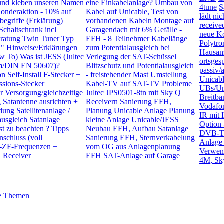
und kleben unseren Namen
eine Einkabelanlage?
Umbau von
4tune
S
onderaktion - 10% auf
Kabel auf Unicable, Test von
lädt ni
hbegriffe (Erklärung)
vorhandenen Kabeln
Montage auf
received
chaltschrank incl
Garagendach mit 6% Gefälle -
neue Ko
ratung Twin Tuner Typ
EFH - 8 Teilnehmer
Kabellänge
Polytr
u"
Hinweise/Erklärungen
zum Potentialausgleich bei
Hausan
w To)
Was ist JESS (Jultec
Verlegung der SAT-Schüssel
ortsges
em/DIN EN 50607)?
Blitzschutz und Potentialausgleich
passiv/
 Self-Install F-Stecker +
- freistehender Mast
Umstellung
Unicabl
ions-Stecker
Kabel-TV auf SAT-TV
Probleme
UBs/Um
 Versorgung/gleichzeitige
Jultec JPS0501-8tn mit Sky Q
Breitb
 Satantenne ausrichten +
Receivern
Sanierung EFH,
Vodafo
dung Satellitenanlage /
Planung Unicable Anlage
Planung
IR mit 
ausgleich
Satanlage
kleine Anlage Unicable/JESS
Option
t zu beachten ? Tipps
Neubau EFH, Aufbau Satanlage
DVB-T
nschluss (voll
Sanierung EFH, Sternverkabelung
Anlage
-ZF-Frequenzen +
vom OG aus
Anlagenplanung
Verwen
n Receiver
EFH SAT-Anlage auf Garage
4M, Sk
e Themen