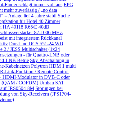
at-Finder schlägt immer voll aus
EPG
cht mehr zuverlässig / „no data
“ – Anlage lief 4 Jahre stabil
Suche
pfstation für Hotel 40 Zimmer
on HA 40118 R65/E 40dB
schlussverstärker 87-1006 MHz,
peist mit integriertem Rückkanal
aktiv
Dur-Line DCS 551-24 WD
e 2 / JESS Multischalter (1x24
setzungen - für Quattro-LNB oder
and-LNB Betrie
Sky-Abschaltung in
ne-Kabelnetzen
Polytron HDM 1 multi
IR-Link-Funktion / Remote Control
 - HDMI-Modulator in DVB-C oder
 (QAM / COFDM)
Umbau SAT
 auf JRS0504-8M
Störungen bei
dung von Sky-Receivern (JPS1704-
ytenne)