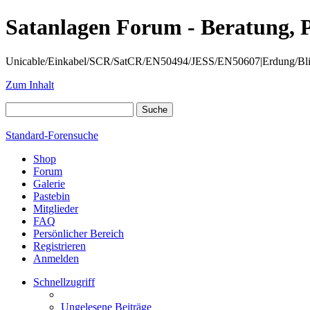
Satanlagen Forum - Beratung, 
Unicable/Einkabel/SCR/SatCR/EN50494/JESS/EN50607|Erdung/Blitzsc
Zum Inhalt
Standard-Forensuche
Shop
Forum
Galerie
Pastebin
Mitglieder
FAQ
Persönlicher Bereich
Registrieren
Anmelden
Schnellzugriff
Ungelesene Beiträge