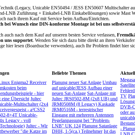
Technik (Legacy, Unicable EN50494 / JESS EN50607 Multischalter auc
itband-LNB Zuführung + Einkabel-LNB Einkabellösungen) sowie Mast
auch nach ihrem Kauf mit Service beim Aufbau/Einrichten.
h bei Wunsch eine DIN-konforme Montage ist bei uns selbstverstä
h auch nach dem Kauf auf unseren besten Service verlassen,
Fremdkä
on uns supportet
. Wenden Sie sich dazu bitte direkt an ihren Verkäufer
äge hier lesen (Boardsuche verwenden), auch Ihr Problem findet hier si
ngen
Beliebte Themen
Aktuel
Megasa
inux Enigma2 Receiver
Planung neuer Sat Anlage
Umbau
Satelli
omkosten beim
auf unicable/JESS
Aufbau einer
Fehlerd
endungsbeispiele - hier
neuen Sat-Anlage
Sat-Anlage mit
TV
Pla
g eine Übersicht
Jultec
Jultec JRS0502-8M (2x8 UB) und
Lösung
able-Multischalter (2x4
JRM0508M (8 Legacy) Kaskade
DVB-C 
ceivergespeist - a²CSS2
JRM0516M - terrestrischer
oder au
502-8+4T Unicable-
Eingang mit mehreren Antennen
unicabl
4x Legacy - voll
Pegelanpassung bei "Problem-
Bestan
 Technologie)
Jultec - Wir
LNB" UK 124
Planung Satanlage
- Plan
ttbewerber "die Katze im
DHH, 1-5(ca.) Teilnehmer
Ist das
LNB
C