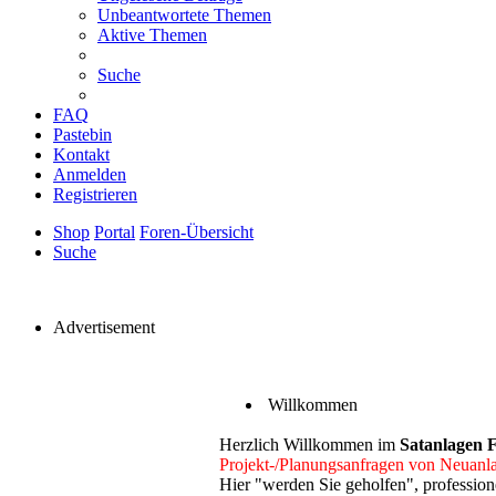
Unbeantwortete Themen
Aktive Themen
Suche
FAQ
Pastebin
Kontakt
Anmelden
Registrieren
Shop
Portal
Foren-Übersicht
Suche
Advertisement
Willkommen
Herzlich Willkommen im
Satanlagen 
Projekt-/Planungsanfragen von Neuanl
Hier "werden Sie geholfen", professi