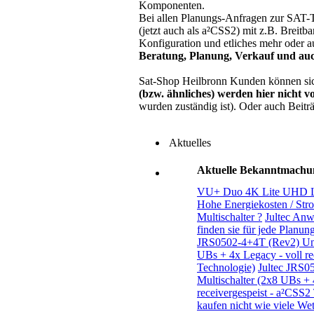
Komponenten.
Bei allen Planungs-Anfragen zur SAT-
(jetzt auch als a²CSS2) mit z.B. Bre
Konfiguration und etliches mehr oder 
Beratung, Planung, Verkauf und auc
Sat-Shop Heilbronn Kunden können sic
(bzw. ähnliches) werden hier nicht v
wurden zuständig ist). Oder auch Beitr
Aktuelles
Aktuelle Bekanntmachu
VU+ Duo 4K Lite UHD L
Hohe Energiekosten / Str
Multischalter ?
Jultec Anw
finden sie für jede Planun
JRS0502-4+4T (Rev2) Unic
UBs + 4x Legacy - voll re
Technologie)
Jultec JRS0
Multischalter (2x8 UBs + 
receivergespeist - a²CSS2
kaufen nicht wie viele We