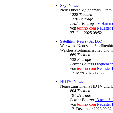
Sky- News
Neues über Sky (ehemals "Premi
1228
Themen
1320
Beiträge
Letzter Beitrag
TV-Hammer!
von
techno-com
Neuester 
27. Juni 2025 08:52
Satelliten- News (Sat-DX)
Wer weiss Neues am Satellitenh
Welches Programm ist neu und w
669
Themen
738
Beiträge
Letzter Beitrag
Frequenzän
von
techno-com
Neuester 
17. März 2026 12:58
HDTV- News
Neues zum Thema HDTV und UHDT
804
Themen
797
Beiträge
Letzter Beitrag
13 neue Sen
von
techno-com
Neuester 
12. Dezember 2023 09:32