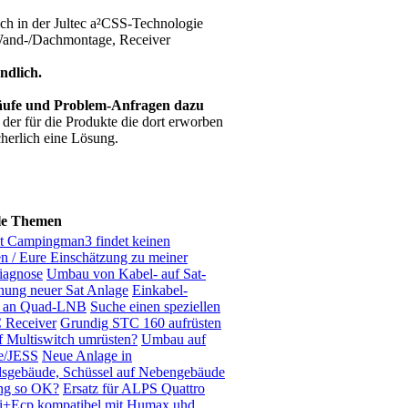
h in der Jultec a²CSS-Technologie
 Wand-/Dachmontage, Receiver
ndlich.
ufe und Problem-Anfragen dazu
 der für die Produkte die dort erworben
cherlich eine Lösung.
le Themen
t Campingman3 findet keinen
ten / Eure Einschätzung zu meiner
iagnose
Umbau von Kabel- auf Sat-
nung neuer Sat Anlage
Einkabel-
 an Quad-LNB
Suche einen speziellen
Receiver
Grundig STC 160 aufrüsten
f Multiswitch umrüsten?
Umbau auf
e/JESS
Neue Anlage in
dsgebäude, Schüssel auf Nebengebäude
ung so OK?
Ersatz für ALPS Quattro
i+Ecp kompatibel mit Humax uhd