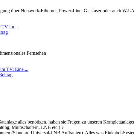
tragung über Netzwerk-Ethernet, Power-Line, Glasfaser oder auch W-
 TV im ...
trag
imensionales Fernsehen
im TV: Eine ...
Beitrag
 Satanlage alles benötigen, haben sie Fragen zu unseren Komplettanlagen
tung, Multischaltern, LNB etc.) ?
ngen (Standard Universal-LNB Aufbauten). Alles was Einkabel-System