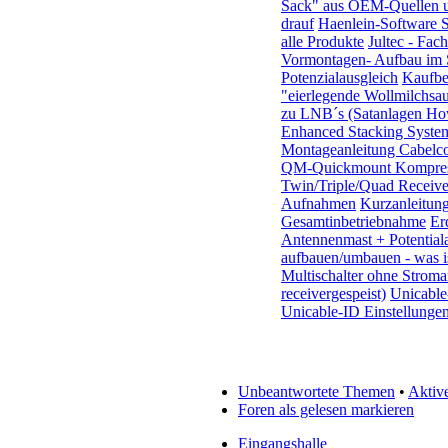
Sack" aus OEM-Quellen 
drauf
Haenlein-Software S
alle Produkte
Jultec - Fac
Vormontagen- Aufbau im S
Potenzialausgleich
Kaufbe
"eierlegende Wollmilchsa
zu LNB´s (Satanlagen Ho
Enhanced Stacking Syst
Montageanleitung Cabelcon
QM-Quickmount Kompress
Twin/Triple/Quad Receiver
Aufnahmen
Kurzanleitung
Gesamtinbetriebnahme
Er
Antennenmast + Potential
aufbauen/umbauen - was is
Multischalter ohne Stroma
receivergespeist)
Unicable
Unicable-ID Einstellunge
Unbeantwortete Themen
•
Aktiv
Foren als gelesen markieren
Eingangshalle