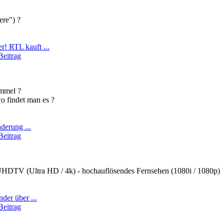
ere") ?
 RTL kauft ...
Beitrag
immel ?
o findet man es ?
derung ...
Beitrag
V (Ultra HD / 4k) - hochauflösendes Fernsehen (1080i / 1080p)
der über ...
Beitrag