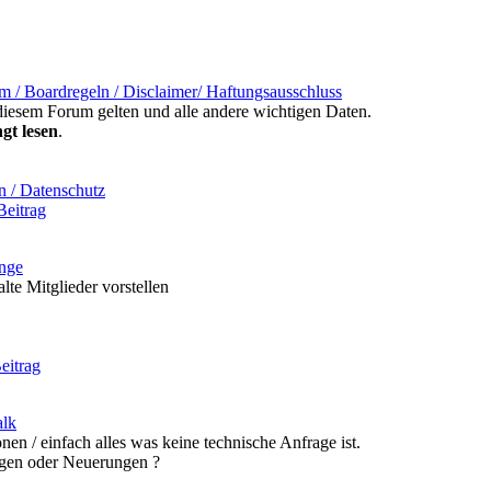
m / Boardregeln / Disclaimer/ Haftungsausschluss
n diesem Forum gelten und alle andere wichtigen Daten.
gt lesen
.
n / Datenschutz
Beitrag
nge
lte Mitglieder vorstellen
eitrag
alk
en / einfach alles was keine technische Anfrage ist.
gen oder Neuerungen ?