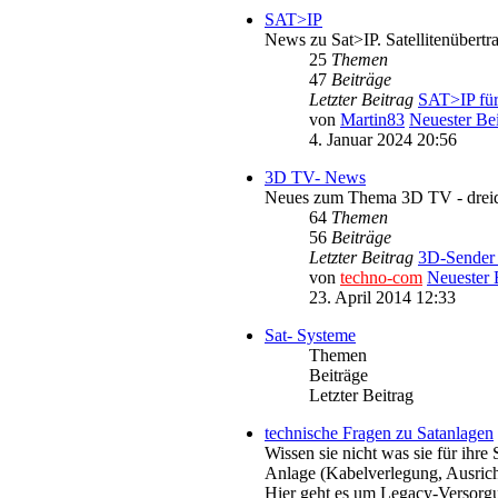
SAT>IP
News zu Sat>IP. Satellitenüber
25
Themen
47
Beiträge
Letzter Beitrag
SAT>IP für
von
Martin83
Neuester Bei
4. Januar 2024 20:56
3D TV- News
Neues zum Thema 3D TV - dreid
64
Themen
56
Beiträge
Letzter Beitrag
3D-Sender 
von
techno-com
Neuester 
23. April 2014 12:33
Sat- Systeme
Themen
Beiträge
Letzter Beitrag
technische Fragen zu Satanlagen
Wissen sie nicht was sie für ihre
Anlage (Kabelverlegung, Ausrich
Hier geht es um Legacy-Versorgu