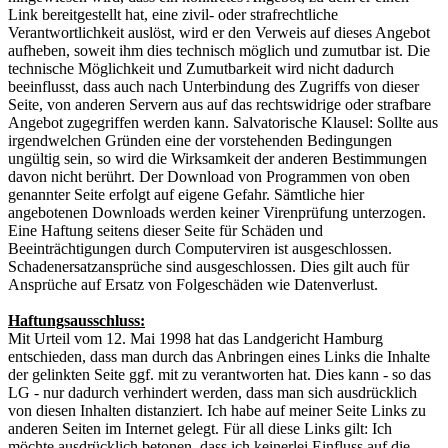
Link bereitgestellt hat, eine zivil- oder strafrechtliche
Verantwortlichkeit auslöst, wird er den Verweis auf dieses Angebot
aufheben, soweit ihm dies technisch möglich und zumutbar ist. Die
technische Möglichkeit und Zumutbarkeit wird nicht dadurch
beeinflusst, dass auch nach Unterbindung des Zugriffs von dieser
Seite, von anderen Servern aus auf das rechtswidrige oder strafbare
Angebot zugegriffen werden kann. Salvatorische Klausel: Sollte aus
irgendwelchen Gründen eine der vorstehenden Bedingungen
ungültig sein, so wird die Wirksamkeit der anderen Bestimmungen
davon nicht berührt. Der Download von Programmen von oben
genannter Seite erfolgt auf eigene Gefahr. Sämtliche hier
angebotenen Downloads werden keiner Virenprüfung unterzogen.
Eine Haftung seitens dieser Seite für Schäden und
Beeinträchtigungen durch Computerviren ist ausgeschlossen.
Schadenersatzansprüche sind ausgeschlossen. Dies gilt auch für
Ansprüche auf Ersatz von Folgeschäden wie Datenverlust.
Haftungsausschluss:
Mit Urteil vom 12. Mai 1998 hat das Landgericht Hamburg
entschieden, dass man durch das Anbringen eines Links die Inhalte
der gelinkten Seite ggf. mit zu verantworten hat. Dies kann - so das
LG - nur dadurch verhindert werden, dass man sich ausdrücklich
von diesen Inhalten distanziert. Ich habe auf meiner Seite Links zu
anderen Seiten im Internet gelegt. Für all diese Links gilt: Ich
möchte ausdrücklich betonen, dass ich keinerlei Einfluss auf die