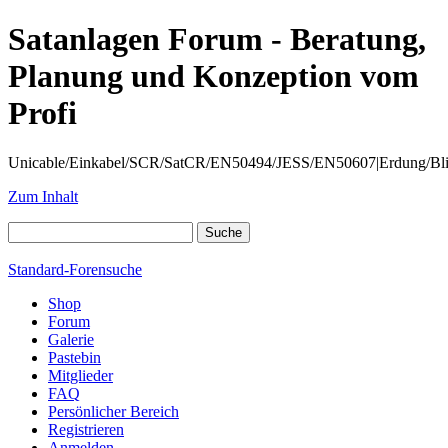
Satanlagen Forum - Beratung,
Planung und Konzeption vom
Profi
Unicable/Einkabel/SCR/SatCR/EN50494/JESS/EN50607|Erdung/Blitzsc
Zum Inhalt
Standard-Forensuche
Shop
Forum
Galerie
Pastebin
Mitglieder
FAQ
Persönlicher Bereich
Registrieren
Anmelden