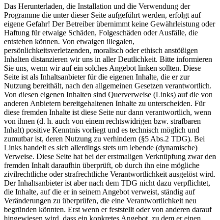
Das Herunterladen, die Installation und die Verwendung der
Programme die unter dieser Seite aufgeführt werden, erfolgt auf
eigene Gefahr! Der Betreiber übernimmt keine Gewährleistung oder
Haftung für etwaige Schäden, Folgeschäden oder Ausfälle, die
entstehen können. Von etwaigen illegalen,
persönlichkeitsverletzenden, moralisch oder ethisch anstößigen
Inhalten distanzieren wir uns in aller Deutlichkeit. Bitte informieren
Sie uns, wenn wir auf ein solches Angebot linken sollten. Diese
Seite ist als Inhaltsanbieter für die eigenen Inhalte, die er zur
Nutzung bereithält, nach den allgemeinen Gesetzen verantwortlich.
Von diesen eigenen Inhalten sind Querverweise (Links) auf die von
anderen Anbietern bereitgehaltenen Inhalte zu unterscheiden. Für
diese fremden Inhalte ist diese Seite nur dann verantwortlich, wenn
von ihnen (d. h. auch von einem rechtswidrigen bzw. strafbaren
Inhalt) positive Kenntnis vorliegt und es technisch möglich und
zumutbar ist, deren Nutzung zu verhindern (§5 Abs.2 TDG). Bei
Links handelt es sich allerdings stets um lebende (dynamische)
Verweise. Diese Seite hat bei der erstmaligen Verknüpfung zwar den
fremden Inhalt daraufhin überprüft, ob durch ihn eine mögliche
zivilrechtliche oder strafrechtliche Verantwortlichkeit ausgelöst wird.
Der Inhaltsanbieter ist aber nach dem TDG nicht dazu verpflichtet,
die Inhalte, auf die er in seinem Angebot verweist, ständig auf
Veränderungen zu überprüfen, die eine Verantwortlichkeit neu
begründen könnten. Erst wenn er feststellt oder von anderen darauf
hingewiesen wird, dass ein konkretes Angebot, zu dem er einen