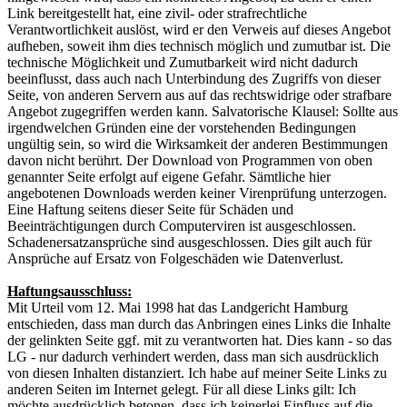
Link bereitgestellt hat, eine zivil- oder strafrechtliche
Verantwortlichkeit auslöst, wird er den Verweis auf dieses Angebot
aufheben, soweit ihm dies technisch möglich und zumutbar ist. Die
technische Möglichkeit und Zumutbarkeit wird nicht dadurch
beeinflusst, dass auch nach Unterbindung des Zugriffs von dieser
Seite, von anderen Servern aus auf das rechtswidrige oder strafbare
Angebot zugegriffen werden kann. Salvatorische Klausel: Sollte aus
irgendwelchen Gründen eine der vorstehenden Bedingungen
ungültig sein, so wird die Wirksamkeit der anderen Bestimmungen
davon nicht berührt. Der Download von Programmen von oben
genannter Seite erfolgt auf eigene Gefahr. Sämtliche hier
angebotenen Downloads werden keiner Virenprüfung unterzogen.
Eine Haftung seitens dieser Seite für Schäden und
Beeinträchtigungen durch Computerviren ist ausgeschlossen.
Schadenersatzansprüche sind ausgeschlossen. Dies gilt auch für
Ansprüche auf Ersatz von Folgeschäden wie Datenverlust.
Haftungsausschluss:
Mit Urteil vom 12. Mai 1998 hat das Landgericht Hamburg
entschieden, dass man durch das Anbringen eines Links die Inhalte
der gelinkten Seite ggf. mit zu verantworten hat. Dies kann - so das
LG - nur dadurch verhindert werden, dass man sich ausdrücklich
von diesen Inhalten distanziert. Ich habe auf meiner Seite Links zu
anderen Seiten im Internet gelegt. Für all diese Links gilt: Ich
möchte ausdrücklich betonen, dass ich keinerlei Einfluss auf die