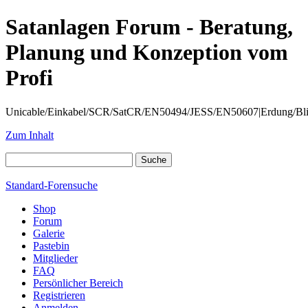
Satanlagen Forum - Beratung,
Planung und Konzeption vom
Profi
Unicable/Einkabel/SCR/SatCR/EN50494/JESS/EN50607|Erdung/Blitzsc
Zum Inhalt
Standard-Forensuche
Shop
Forum
Galerie
Pastebin
Mitglieder
FAQ
Persönlicher Bereich
Registrieren
Anmelden