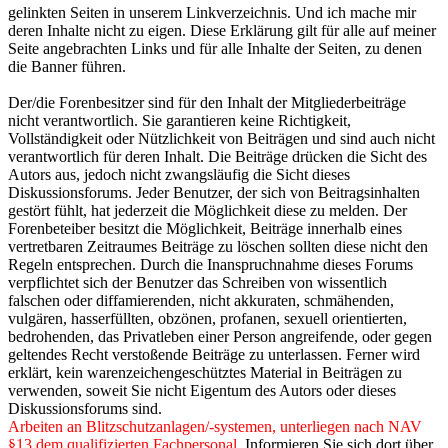
gelinkten Seiten in unserem Linkverzeichnis. Und ich mache mir
deren Inhalte nicht zu eigen. Diese Erklärung gilt für alle auf meiner
Seite angebrachten Links und für alle Inhalte der Seiten, zu denen
die Banner führen.
Der/die Forenbesitzer sind für den Inhalt der Mitgliederbeiträge
nicht verantwortlich. Sie garantieren keine Richtigkeit,
Vollständigkeit oder Nützlichkeit von Beiträgen und sind auch nicht
verantwortlich für deren Inhalt. Die Beiträge drücken die Sicht des
Autors aus, jedoch nicht zwangsläufig die Sicht dieses
Diskussionsforums. Jeder Benutzer, der sich von Beitragsinhalten
gestört fühlt, hat jederzeit die Möglichkeit diese zu melden. Der
Forenbeteiber besitzt die Möglichkeit, Beiträge innerhalb eines
vertretbaren Zeitraumes Beiträge zu löschen sollten diese nicht den
Regeln entsprechen. Durch die Inanspruchnahme dieses Forums
verpflichtet sich der Benutzer das Schreiben von wissentlich
falschen oder diffamierenden, nicht akkuraten, schmähenden,
vulgären, hasserfüllten, obzönen, profanen, sexuell orientierten,
bedrohenden, das Privatleben einer Person angreifende, oder gegen
geltendes Recht verstoßende Beiträge zu unterlassen. Ferner wird
erklärt, kein warenzeichengeschütztes Material in Beiträgen zu
verwenden, soweit Sie nicht Eigentum des Autors oder dieses
Diskussionsforums sind.
Arbeiten an Blitzschutzanlagen/-systemen, unterliegen nach NAV
§13 dem qualifizierten Fachpersonal.
Informieren Sie sich dort über