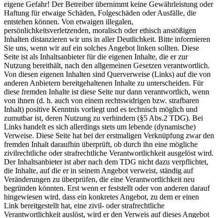
eigene Gefahr! Der Betreiber übernimmt keine Gewährleistung oder
Haftung für etwaige Schäden, Folgeschäden oder Ausfälle, die
entstehen können. Von etwaigen illegalen,
persönlichkeitsverletzenden, moralisch oder ethisch anstößigen
Inhalten distanzieren wir uns in aller Deutlichkeit. Bitte informieren
Sie uns, wenn wir auf ein solches Angebot linken sollten. Diese
Seite ist als Inhaltsanbieter für die eigenen Inhalte, die er zur
Nutzung bereithält, nach den allgemeinen Gesetzen verantwortlich.
Von diesen eigenen Inhalten sind Querverweise (Links) auf die von
anderen Anbietern bereitgehaltenen Inhalte zu unterscheiden. Für
diese fremden Inhalte ist diese Seite nur dann verantwortlich, wenn
von ihnen (d. h. auch von einem rechtswidrigen bzw. strafbaren
Inhalt) positive Kenntnis vorliegt und es technisch möglich und
zumutbar ist, deren Nutzung zu verhindern (§5 Abs.2 TDG). Bei
Links handelt es sich allerdings stets um lebende (dynamische)
Verweise. Diese Seite hat bei der erstmaligen Verknüpfung zwar den
fremden Inhalt daraufhin überprüft, ob durch ihn eine mögliche
zivilrechtliche oder strafrechtliche Verantwortlichkeit ausgelöst wird.
Der Inhaltsanbieter ist aber nach dem TDG nicht dazu verpflichtet,
die Inhalte, auf die er in seinem Angebot verweist, ständig auf
Veränderungen zu überprüfen, die eine Verantwortlichkeit neu
begründen könnten. Erst wenn er feststellt oder von anderen darauf
hingewiesen wird, dass ein konkretes Angebot, zu dem er einen
Link bereitgestellt hat, eine zivil- oder strafrechtliche
Verantwortlichkeit auslöst, wird er den Verweis auf dieses Angebot