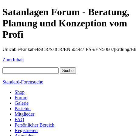
Satanlagen Forum - Beratung,
Planung und Konzeption vom
Profi
Unicable/Einkabel/SCR/SatCR/EN50494/JESS/EN50607|Erdung/Blitzsc
Zum Inhalt
Standard-Forensuche
Shop
Forum
Galerie
Pastebin
Mitglieder
FAQ
Persönlicher Bereich
Registrieren
Anmelden