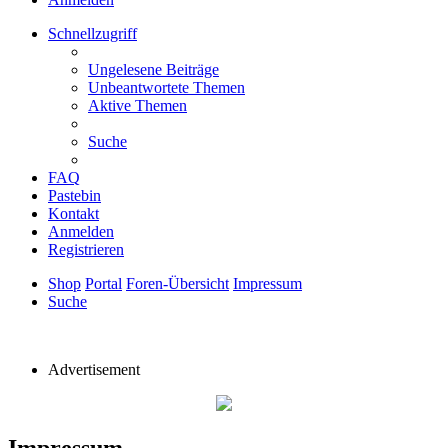
Schnellzugriff
Ungelesene Beiträge
Unbeantwortete Themen
Aktive Themen
Suche
FAQ
Pastebin
Kontakt
Anmelden
Registrieren
Shop
Portal
Foren-Übersicht
Impressum
Suche
Advertisement
Impressum