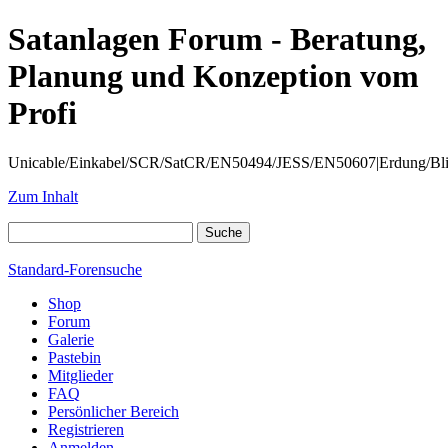
Satanlagen Forum - Beratung,
Planung und Konzeption vom
Profi
Unicable/Einkabel/SCR/SatCR/EN50494/JESS/EN50607|Erdung/Blitzsc
Zum Inhalt
Standard-Forensuche
Shop
Forum
Galerie
Pastebin
Mitglieder
FAQ
Persönlicher Bereich
Registrieren
Anmelden