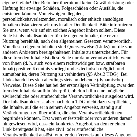
eigene Gefahr! Der Betreiber übernimmt keine Gewährleistung oder
Haftung für etwaige Schäden, Folgeschäden oder Ausfälle, die
entstehen können. Von etwaigen illegalen,
persönlichkeitsverletzenden, moralisch oder ethisch anstößigen
Inhalten distanzieren wir uns in aller Deutlichkeit. Bitte informieren
Sie uns, wenn wir auf ein solches Angebot linken sollten. Diese
Seite ist als Inhaltsanbieter für die eigenen Inhalte, die er zur
Nutzung bereithält, nach den allgemeinen Gesetzen verantwortlich.
Von diesen eigenen Inhalten sind Querverweise (Links) auf die von
anderen Anbietern bereitgehaltenen Inhalte zu unterscheiden. Für
diese fremden Inhalte ist diese Seite nur dann verantwortlich, wenn
von ihnen (d. h. auch von einem rechtswidrigen bzw. strafbaren
Inhalt) positive Kenntnis vorliegt und es technisch möglich und
zumutbar ist, deren Nutzung zu verhindern (§5 Abs.2 TDG). Bei
Links handelt es sich allerdings stets um lebende (dynamische)
Verweise. Diese Seite hat bei der erstmaligen Verknüpfung zwar den
fremden Inhalt daraufhin überprüft, ob durch ihn eine mögliche
zivilrechtliche oder strafrechtliche Verantwortlichkeit ausgelöst wird.
Der Inhaltsanbieter ist aber nach dem TDG nicht dazu verpflichtet,
die Inhalte, auf die er in seinem Angebot verweist, ständig auf
Veränderungen zu überprüfen, die eine Verantwortlichkeit neu
begründen könnten. Erst wenn er feststellt oder von anderen darauf
hingewiesen wird, dass ein konkretes Angebot, zu dem er einen
Link bereitgestellt hat, eine zivil- oder strafrechtliche
Verantwortlichkeit auslöst, wird er den Verweis auf dieses Angebot