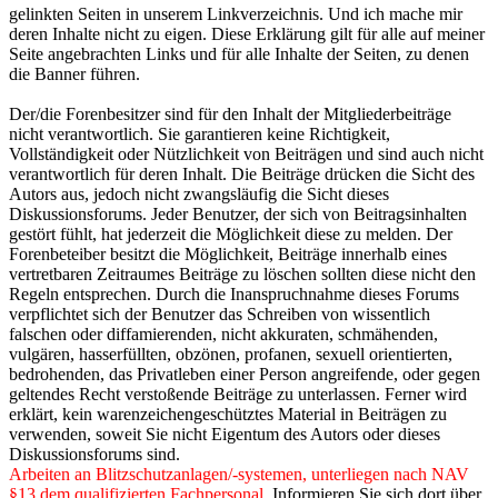
gelinkten Seiten in unserem Linkverzeichnis. Und ich mache mir
deren Inhalte nicht zu eigen. Diese Erklärung gilt für alle auf meiner
Seite angebrachten Links und für alle Inhalte der Seiten, zu denen
die Banner führen.
Der/die Forenbesitzer sind für den Inhalt der Mitgliederbeiträge
nicht verantwortlich. Sie garantieren keine Richtigkeit,
Vollständigkeit oder Nützlichkeit von Beiträgen und sind auch nicht
verantwortlich für deren Inhalt. Die Beiträge drücken die Sicht des
Autors aus, jedoch nicht zwangsläufig die Sicht dieses
Diskussionsforums. Jeder Benutzer, der sich von Beitragsinhalten
gestört fühlt, hat jederzeit die Möglichkeit diese zu melden. Der
Forenbeteiber besitzt die Möglichkeit, Beiträge innerhalb eines
vertretbaren Zeitraumes Beiträge zu löschen sollten diese nicht den
Regeln entsprechen. Durch die Inanspruchnahme dieses Forums
verpflichtet sich der Benutzer das Schreiben von wissentlich
falschen oder diffamierenden, nicht akkuraten, schmähenden,
vulgären, hasserfüllten, obzönen, profanen, sexuell orientierten,
bedrohenden, das Privatleben einer Person angreifende, oder gegen
geltendes Recht verstoßende Beiträge zu unterlassen. Ferner wird
erklärt, kein warenzeichengeschütztes Material in Beiträgen zu
verwenden, soweit Sie nicht Eigentum des Autors oder dieses
Diskussionsforums sind.
Arbeiten an Blitzschutzanlagen/-systemen, unterliegen nach NAV
§13 dem qualifizierten Fachpersonal.
Informieren Sie sich dort über