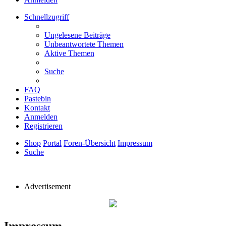
Schnellzugriff
Ungelesene Beiträge
Unbeantwortete Themen
Aktive Themen
Suche
FAQ
Pastebin
Kontakt
Anmelden
Registrieren
Shop
Portal
Foren-Übersicht
Impressum
Suche
Advertisement
Impressum