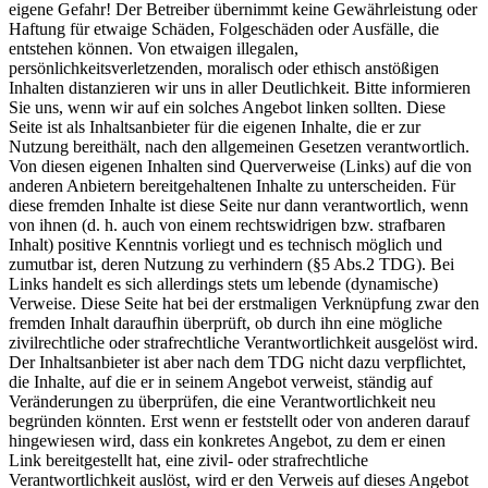
eigene Gefahr! Der Betreiber übernimmt keine Gewährleistung oder
Haftung für etwaige Schäden, Folgeschäden oder Ausfälle, die
entstehen können. Von etwaigen illegalen,
persönlichkeitsverletzenden, moralisch oder ethisch anstößigen
Inhalten distanzieren wir uns in aller Deutlichkeit. Bitte informieren
Sie uns, wenn wir auf ein solches Angebot linken sollten. Diese
Seite ist als Inhaltsanbieter für die eigenen Inhalte, die er zur
Nutzung bereithält, nach den allgemeinen Gesetzen verantwortlich.
Von diesen eigenen Inhalten sind Querverweise (Links) auf die von
anderen Anbietern bereitgehaltenen Inhalte zu unterscheiden. Für
diese fremden Inhalte ist diese Seite nur dann verantwortlich, wenn
von ihnen (d. h. auch von einem rechtswidrigen bzw. strafbaren
Inhalt) positive Kenntnis vorliegt und es technisch möglich und
zumutbar ist, deren Nutzung zu verhindern (§5 Abs.2 TDG). Bei
Links handelt es sich allerdings stets um lebende (dynamische)
Verweise. Diese Seite hat bei der erstmaligen Verknüpfung zwar den
fremden Inhalt daraufhin überprüft, ob durch ihn eine mögliche
zivilrechtliche oder strafrechtliche Verantwortlichkeit ausgelöst wird.
Der Inhaltsanbieter ist aber nach dem TDG nicht dazu verpflichtet,
die Inhalte, auf die er in seinem Angebot verweist, ständig auf
Veränderungen zu überprüfen, die eine Verantwortlichkeit neu
begründen könnten. Erst wenn er feststellt oder von anderen darauf
hingewiesen wird, dass ein konkretes Angebot, zu dem er einen
Link bereitgestellt hat, eine zivil- oder strafrechtliche
Verantwortlichkeit auslöst, wird er den Verweis auf dieses Angebot