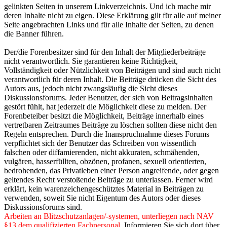
gelinkten Seiten in unserem Linkverzeichnis. Und ich mache mir
deren Inhalte nicht zu eigen. Diese Erklärung gilt für alle auf meiner
Seite angebrachten Links und für alle Inhalte der Seiten, zu denen
die Banner führen.
Der/die Forenbesitzer sind für den Inhalt der Mitgliederbeiträge
nicht verantwortlich. Sie garantieren keine Richtigkeit,
Vollständigkeit oder Nützlichkeit von Beiträgen und sind auch nicht
verantwortlich für deren Inhalt. Die Beiträge drücken die Sicht des
Autors aus, jedoch nicht zwangsläufig die Sicht dieses
Diskussionsforums. Jeder Benutzer, der sich von Beitragsinhalten
gestört fühlt, hat jederzeit die Möglichkeit diese zu melden. Der
Forenbeteiber besitzt die Möglichkeit, Beiträge innerhalb eines
vertretbaren Zeitraumes Beiträge zu löschen sollten diese nicht den
Regeln entsprechen. Durch die Inanspruchnahme dieses Forums
verpflichtet sich der Benutzer das Schreiben von wissentlich
falschen oder diffamierenden, nicht akkuraten, schmähenden,
vulgären, hasserfüllten, obzönen, profanen, sexuell orientierten,
bedrohenden, das Privatleben einer Person angreifende, oder gegen
geltendes Recht verstoßende Beiträge zu unterlassen. Ferner wird
erklärt, kein warenzeichengeschütztes Material in Beiträgen zu
verwenden, soweit Sie nicht Eigentum des Autors oder dieses
Diskussionsforums sind.
Arbeiten an Blitzschutzanlagen/-systemen, unterliegen nach NAV
§13 dem qualifizierten Fachpersonal.
Informieren Sie sich dort über