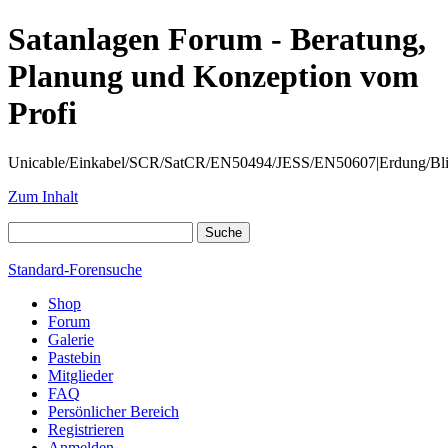
Satanlagen Forum - Beratung,
Planung und Konzeption vom
Profi
Unicable/Einkabel/SCR/SatCR/EN50494/JESS/EN50607|Erdung/Blitzsc
Zum Inhalt
Standard-Forensuche
Shop
Forum
Galerie
Pastebin
Mitglieder
FAQ
Persönlicher Bereich
Registrieren
Anmelden