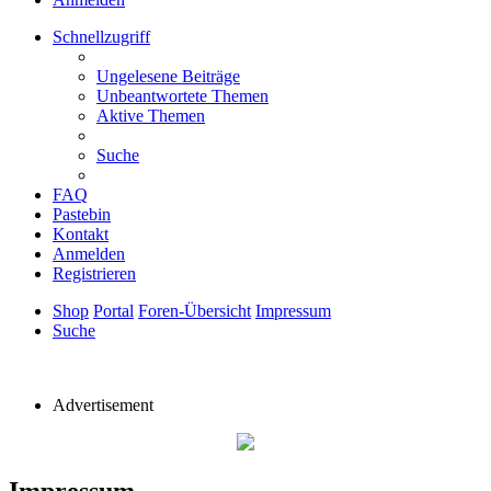
Schnellzugriff
Ungelesene Beiträge
Unbeantwortete Themen
Aktive Themen
Suche
FAQ
Pastebin
Kontakt
Anmelden
Registrieren
Shop
Portal
Foren-Übersicht
Impressum
Suche
Advertisement
Impressum