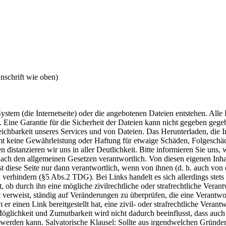
nschrift wie oben)
stem (die Internetseite) oder die angebotenen Dateien entstehen. Alle 
n. Eine Garantie für die Sicherheit der Dateien kann nicht gegeben geg
hbarkeit unseres Services und von Dateien. Das Herunterladen, die In
mt keine Gewährleistung oder Haftung für etwaige Schäden, Folgeschäde
 distanzieren wir uns in aller Deutlichkeit. Bitte informieren Sie uns, 
t, nach den allgemeinen Gesetzen verantwortlich. Von diesen eigenen In
ist diese Seite nur dann verantwortlich, wenn von ihnen (d. h. auch von
 verhindern (§5 Abs.2 TDG). Bei Links handelt es sich allerdings stets
ob durch ihn eine mögliche zivilrechtliche oder strafrechtliche Verantw
t verweist, ständig auf Veränderungen zu überprüfen, die eine Verantwor
 einen Link bereitgestellt hat, eine zivil- oder strafrechtliche Verant
Möglichkeit und Zumutbarkeit wird nicht dadurch beeinflusst, dass auch
n werden kann. Salvatorische Klausel: Sollte aus irgendwelchen Gründe