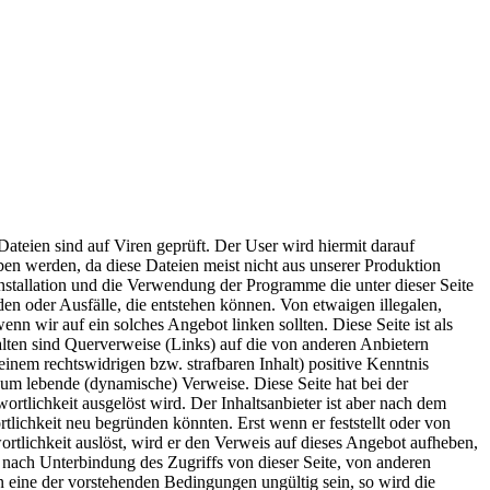
Dateien sind auf Viren geprüft. Der User wird hiermit darauf
eben werden, da diese Dateien meist nicht aus unserer Produktion
stallation und die Verwendung der Programme die unter dieser Seite
n oder Ausfälle, die entstehen können. Von etwaigen illegalen,
wenn wir auf ein solches Angebot linken sollten. Diese Seite ist als
halten sind Querverweise (Links) auf die von anderen Anbietern
 einem rechtswidrigen bzw. strafbaren Inhalt) positive Kenntnis
 um lebende (dynamische) Verweise. Diese Seite hat bei der
ortlichkeit ausgelöst wird. Der Inhaltsanbieter ist aber nach dem
tlichkeit neu begründen könnten. Erst wenn er feststellt oder von
wortlichkeit auslöst, wird er den Verweis auf dieses Angebot aufheben,
 nach Unterbindung des Zugriffs von dieser Seite, von anderen
n eine der vorstehenden Bedingungen ungültig sein, so wird die