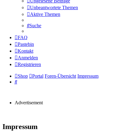
Ungelesene Beiträge
Unbeantwortete Themen
Aktive Themen
Suche
FAQ
Pastebin
Kontakt
Anmelden
Registrieren
Shop
Portal
Foren-Übersicht
Impressum
Suche
Advertisement
Impressum