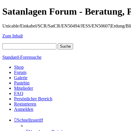
Satanlagen Forum - Beratung, 
Unicable/Einkabel/SCR/SatCR/EN50494/JESS/EN50607|Erdung/Blitzsc
Zum Inhalt
Standard-Forensuche
Shop
Forum
Galerie
Pastebin
Mitglieder
FAQ
Persönlicher Bereich
Registrieren
Anmelden
Schnellzugriff