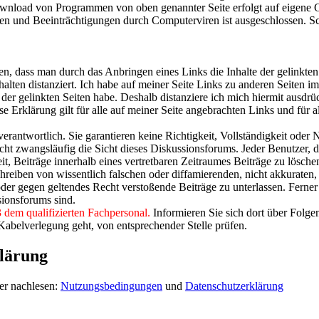
wnload von Programmen von oben genannter Seite erfolgt auf eigene 
den und Beeinträchtigungen durch Computerviren ist ausgeschlossen. Sc
, dass man durch das Anbringen eines Links die Inhalte der gelinkten S
ten distanziert. Ich habe auf meiner Seite Links zu anderen Seiten im I
e der gelinkten Seiten habe. Deshalb distanziere ich mich hiermit ausdrüc
e Erklärung gilt für alle auf meiner Seite angebrachten Links und für al
 verantwortlich. Sie garantieren keine Richtigkeit, Vollständigkeit oder
cht zwangsläufig die Sicht dieses Diskussionsforums. Jeder Benutzer, der
t, Beiträge innerhalb eines vertretbaren Zeitraumes Beiträge zu lösche
reiben von wissentlich falschen oder diffamierenden, nicht akkuraten,
oder gegen geltendes Recht verstoßende Beiträge zu unterlassen. Ferner
sionsforums sind.
 dem qualifizierten Fachpersonal.
Informieren Sie sich dort über Folg
Kabelverlegung geht, von entsprechender Stelle prüfen.
lärung
er nachlesen:
Nutzungsbedingungen
und
Datenschutzerklärung