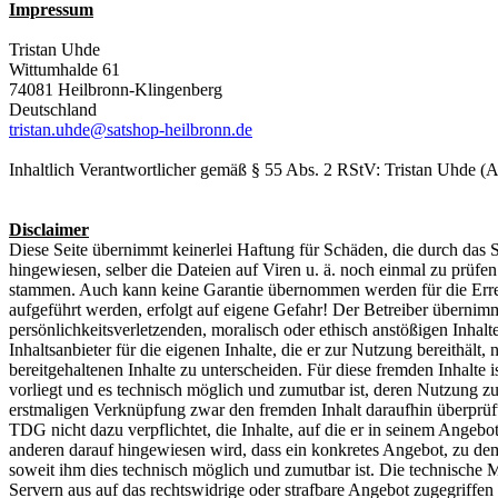
Impressum
Tristan Uhde
Wittumhalde 61
74081 Heilbronn-Klingenberg
Deutschland
tristan.uhde@satshop-heilbronn.de
Inhaltlich Verantwortlicher gemäß § 55 Abs. 2 RStV: Tristan Uhde (A
Disclaimer
Diese Seite übernimmt keinerlei Haftung für Schäden, die durch das Sy
hingewiesen, selber die Dateien auf Viren u. ä. noch einmal zu prüfe
stammen. Auch kann keine Garantie übernommen werden für die Erreic
aufgeführt werden, erfolgt auf eigene Gefahr! Der Betreiber übernim
persönlichkeitsverletzenden, moralisch oder ethisch anstößigen Inhalten
Inhaltsanbieter für die eigenen Inhalte, die er zur Nutzung bereithäl
bereitgehaltenen Inhalte zu unterscheiden. Für diese fremden Inhalte 
vorliegt und es technisch möglich und zumutbar ist, deren Nutzung zu
erstmaligen Verknüpfung zwar den fremden Inhalt daraufhin überprüft, 
TDG nicht dazu verpflichtet, die Inhalte, auf die er in seinem Angebo
anderen darauf hingewiesen wird, dass ein konkretes Angebot, zu dem er
soweit ihm dies technisch möglich und zumutbar ist. Die technische 
Servern aus auf das rechtswidrige oder strafbare Angebot zugegriffe