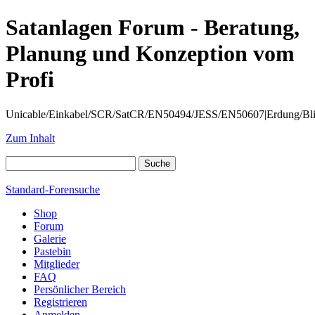
Satanlagen Forum - Beratung,
Planung und Konzeption vom
Profi
Unicable/Einkabel/SCR/SatCR/EN50494/JESS/EN50607|Erdung/Blitzsc
Zum Inhalt
Standard-Forensuche
Shop
Forum
Galerie
Pastebin
Mitglieder
FAQ
Persönlicher Bereich
Registrieren
Anmelden