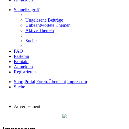
Schnellzugriff
Ungelesene Beiträge
Unbeantwortete Themen
Aktive Themen
Suche
FAQ
Pastebin
Kontakt
Anmelden
Registrieren
Shop
Portal
Foren-Übersicht
Impressum
Suche
Advertisement
Impressum