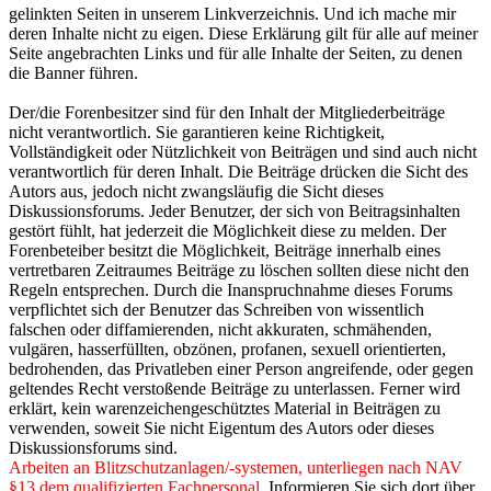
gelinkten Seiten in unserem Linkverzeichnis. Und ich mache mir
deren Inhalte nicht zu eigen. Diese Erklärung gilt für alle auf meiner
Seite angebrachten Links und für alle Inhalte der Seiten, zu denen
die Banner führen.
Der/die Forenbesitzer sind für den Inhalt der Mitgliederbeiträge
nicht verantwortlich. Sie garantieren keine Richtigkeit,
Vollständigkeit oder Nützlichkeit von Beiträgen und sind auch nicht
verantwortlich für deren Inhalt. Die Beiträge drücken die Sicht des
Autors aus, jedoch nicht zwangsläufig die Sicht dieses
Diskussionsforums. Jeder Benutzer, der sich von Beitragsinhalten
gestört fühlt, hat jederzeit die Möglichkeit diese zu melden. Der
Forenbeteiber besitzt die Möglichkeit, Beiträge innerhalb eines
vertretbaren Zeitraumes Beiträge zu löschen sollten diese nicht den
Regeln entsprechen. Durch die Inanspruchnahme dieses Forums
verpflichtet sich der Benutzer das Schreiben von wissentlich
falschen oder diffamierenden, nicht akkuraten, schmähenden,
vulgären, hasserfüllten, obzönen, profanen, sexuell orientierten,
bedrohenden, das Privatleben einer Person angreifende, oder gegen
geltendes Recht verstoßende Beiträge zu unterlassen. Ferner wird
erklärt, kein warenzeichengeschütztes Material in Beiträgen zu
verwenden, soweit Sie nicht Eigentum des Autors oder dieses
Diskussionsforums sind.
Arbeiten an Blitzschutzanlagen/-systemen, unterliegen nach NAV
§13 dem qualifizierten Fachpersonal.
Informieren Sie sich dort über