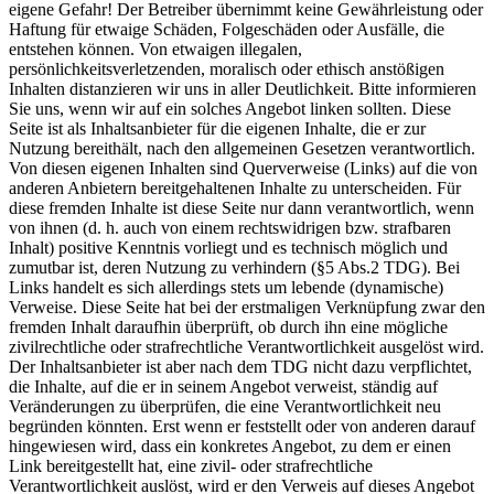
eigene Gefahr! Der Betreiber übernimmt keine Gewährleistung oder
Haftung für etwaige Schäden, Folgeschäden oder Ausfälle, die
entstehen können. Von etwaigen illegalen,
persönlichkeitsverletzenden, moralisch oder ethisch anstößigen
Inhalten distanzieren wir uns in aller Deutlichkeit. Bitte informieren
Sie uns, wenn wir auf ein solches Angebot linken sollten. Diese
Seite ist als Inhaltsanbieter für die eigenen Inhalte, die er zur
Nutzung bereithält, nach den allgemeinen Gesetzen verantwortlich.
Von diesen eigenen Inhalten sind Querverweise (Links) auf die von
anderen Anbietern bereitgehaltenen Inhalte zu unterscheiden. Für
diese fremden Inhalte ist diese Seite nur dann verantwortlich, wenn
von ihnen (d. h. auch von einem rechtswidrigen bzw. strafbaren
Inhalt) positive Kenntnis vorliegt und es technisch möglich und
zumutbar ist, deren Nutzung zu verhindern (§5 Abs.2 TDG). Bei
Links handelt es sich allerdings stets um lebende (dynamische)
Verweise. Diese Seite hat bei der erstmaligen Verknüpfung zwar den
fremden Inhalt daraufhin überprüft, ob durch ihn eine mögliche
zivilrechtliche oder strafrechtliche Verantwortlichkeit ausgelöst wird.
Der Inhaltsanbieter ist aber nach dem TDG nicht dazu verpflichtet,
die Inhalte, auf die er in seinem Angebot verweist, ständig auf
Veränderungen zu überprüfen, die eine Verantwortlichkeit neu
begründen könnten. Erst wenn er feststellt oder von anderen darauf
hingewiesen wird, dass ein konkretes Angebot, zu dem er einen
Link bereitgestellt hat, eine zivil- oder strafrechtliche
Verantwortlichkeit auslöst, wird er den Verweis auf dieses Angebot