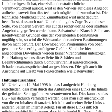
Link bereitgestellt hat, eine zivil- oder strafrechtliche
Verantwortlichkeit auslöst, wird er den Verweis auf dieses Angebot
aufheben, soweit ihm dies technisch möglich und zumutbar ist. Die
technische Möglichkeit und Zumutbarkeit wird nicht dadurch
beeinflusst, dass auch nach Unterbindung des Zugriffs von dieser
Seite, von anderen Servern aus auf das rechtswidrige oder strafbare
Angebot zugegriffen werden kann. Salvatorische Klausel: Sollte aus
irgendwelchen Gründen eine der vorstehenden Bedingungen
ungültig sein, so wird die Wirksamkeit der anderen Bestimmungen
davon nicht berührt. Der Download von Programmen von oben
genannter Seite erfolgt auf eigene Gefahr. Sämtliche hier
angebotenen Downloads werden keiner Virenprüfung unterzogen.
Eine Haftung seitens dieser Seite für Schäden und
Beeinträchtigungen durch Computerviren ist ausgeschlossen.
Schadenersatzansprüche sind ausgeschlossen. Dies gilt auch für
Ansprüche auf Ersatz von Folgeschäden wie Datenverlust.
Haftungsausschluss:
Mit Urteil vom 12. Mai 1998 hat das Landgericht Hamburg
entschieden, dass man durch das Anbringen eines Links die Inhalte
der gelinkten Seite ggf. mit zu verantworten hat. Dies kann - so das
LG - nur dadurch verhindert werden, dass man sich ausdrücklich
von diesen Inhalten distanziert. Ich habe auf meiner Seite Links zu
anderen Seiten im Internet gelegt. Für all diese Links gilt: Ich
möchte ausdrücklich betonen, dass ich keinerlei Einfluss auf die