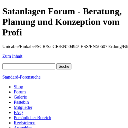
Satanlagen Forum - Beratung,
Planung und Konzeption vom
Profi
Unicable/Einkabel/SCR/SatCR/EN50494/JESS/EN50607|Erdung/Blitzsc
Zum Inhalt
Standard-Forensuche
Shop
Forum
Galerie
Pastebin
Mitglieder
FAQ
Persönlicher Bereich
Registrieren
Anmelden