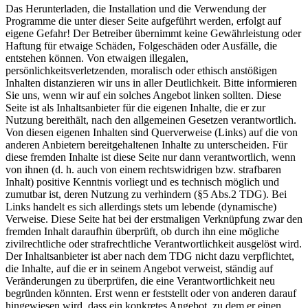
Das Herunterladen, die Installation und die Verwendung der
Programme die unter dieser Seite aufgeführt werden, erfolgt auf
eigene Gefahr! Der Betreiber übernimmt keine Gewährleistung oder
Haftung für etwaige Schäden, Folgeschäden oder Ausfälle, die
entstehen können. Von etwaigen illegalen,
persönlichkeitsverletzenden, moralisch oder ethisch anstößigen
Inhalten distanzieren wir uns in aller Deutlichkeit. Bitte informieren
Sie uns, wenn wir auf ein solches Angebot linken sollten. Diese
Seite ist als Inhaltsanbieter für die eigenen Inhalte, die er zur
Nutzung bereithält, nach den allgemeinen Gesetzen verantwortlich.
Von diesen eigenen Inhalten sind Querverweise (Links) auf die von
anderen Anbietern bereitgehaltenen Inhalte zu unterscheiden. Für
diese fremden Inhalte ist diese Seite nur dann verantwortlich, wenn
von ihnen (d. h. auch von einem rechtswidrigen bzw. strafbaren
Inhalt) positive Kenntnis vorliegt und es technisch möglich und
zumutbar ist, deren Nutzung zu verhindern (§5 Abs.2 TDG). Bei
Links handelt es sich allerdings stets um lebende (dynamische)
Verweise. Diese Seite hat bei der erstmaligen Verknüpfung zwar den
fremden Inhalt daraufhin überprüft, ob durch ihn eine mögliche
zivilrechtliche oder strafrechtliche Verantwortlichkeit ausgelöst wird.
Der Inhaltsanbieter ist aber nach dem TDG nicht dazu verpflichtet,
die Inhalte, auf die er in seinem Angebot verweist, ständig auf
Veränderungen zu überprüfen, die eine Verantwortlichkeit neu
begründen könnten. Erst wenn er feststellt oder von anderen darauf
hingewiesen wird, dass ein konkretes Angebot, zu dem er einen