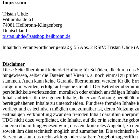
Impressum
Tristan Uhde
Wittumhalde 61
74081 Heilbronn-Klingenberg
Deutschland
tristan.uhde@satshop-heilbronn.de
Inhaltlich Verantwortlicher gemäß § 55 Abs. 2 RStV: Tristan Uhde (A
Disclaimer
Diese Seite übernimmt keinerlei Haftung für Schäden, die durch das Sy
hingewiesen, selber die Dateien auf Viren u. ä. noch einmal zu prüfe
stammen. Auch kann keine Garantie übernommen werden für die Erreic
aufgeführt werden, erfolgt auf eigene Gefahr! Der Betreiber übernim
persönlichkeitsverletzenden, moralisch oder ethisch anstößigen Inhalten
Inhaltsanbieter für die eigenen Inhalte, die er zur Nutzung bereithäl
bereitgehaltenen Inhalte zu unterscheiden. Für diese fremden Inhalte 
vorliegt und es technisch möglich und zumutbar ist, deren Nutzung zu
erstmaligen Verknüpfung zwar den fremden Inhalt daraufhin überprüft, 
TDG nicht dazu verpflichtet, die Inhalte, auf die er in seinem Angebo
anderen darauf hingewiesen wird, dass ein konkretes Angebot, zu dem er
soweit ihm dies technisch möglich und zumutbar ist. Die technische 
Servern aus auf das rechtswidrige oder strafbare Angebot zugegriffe