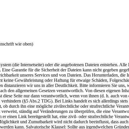
nschrift wie oben)
stem (die Internetseite) oder die angebotenen Dateien entstehen. Alle 
n. Eine Garantie für die Sicherheit der Dateien kann nicht gegeben geg
hbarkeit unseres Services und von Dateien. Das Herunterladen, die In
mt keine Gewährleistung oder Haftung für etwaige Schäden, Folgeschäde
 distanzieren wir uns in aller Deutlichkeit. Bitte informieren Sie uns, 
t, nach den allgemeinen Gesetzen verantwortlich. Von diesen eigenen In
ist diese Seite nur dann verantwortlich, wenn von ihnen (d. h. auch von
 verhindern (§5 Abs.2 TDG). Bei Links handelt es sich allerdings stets
ob durch ihn eine mögliche zivilrechtliche oder strafrechtliche Verantw
t verweist, ständig auf Veränderungen zu überprüfen, die eine Verantwor
 einen Link bereitgestellt hat, eine zivil- oder strafrechtliche Verant
Möglichkeit und Zumutbarkeit wird nicht dadurch beeinflusst, dass auch
n werden kann. Salvatorische Klausel: Sollte aus irgendwelchen Gründe