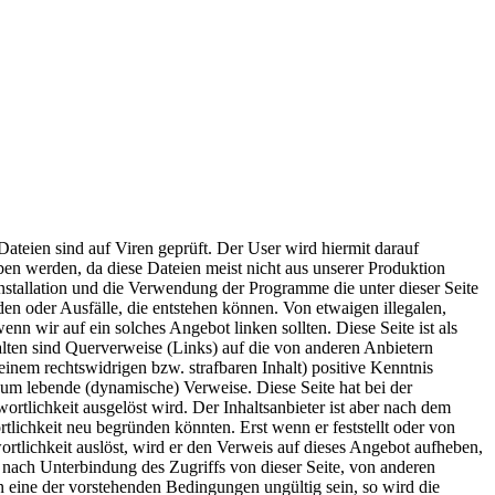
Dateien sind auf Viren geprüft. Der User wird hiermit darauf
eben werden, da diese Dateien meist nicht aus unserer Produktion
stallation und die Verwendung der Programme die unter dieser Seite
n oder Ausfälle, die entstehen können. Von etwaigen illegalen,
wenn wir auf ein solches Angebot linken sollten. Diese Seite ist als
halten sind Querverweise (Links) auf die von anderen Anbietern
 einem rechtswidrigen bzw. strafbaren Inhalt) positive Kenntnis
 um lebende (dynamische) Verweise. Diese Seite hat bei der
ortlichkeit ausgelöst wird. Der Inhaltsanbieter ist aber nach dem
tlichkeit neu begründen könnten. Erst wenn er feststellt oder von
wortlichkeit auslöst, wird er den Verweis auf dieses Angebot aufheben,
 nach Unterbindung des Zugriffs von dieser Seite, von anderen
n eine der vorstehenden Bedingungen ungültig sein, so wird die