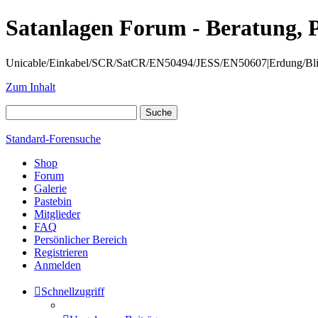
Satanlagen Forum - Beratung, 
Unicable/Einkabel/SCR/SatCR/EN50494/JESS/EN50607|Erdung/Blitzsc
Zum Inhalt
Standard-Forensuche
Shop
Forum
Galerie
Pastebin
Mitglieder
FAQ
Persönlicher Bereich
Registrieren
Anmelden
Schnellzugriff