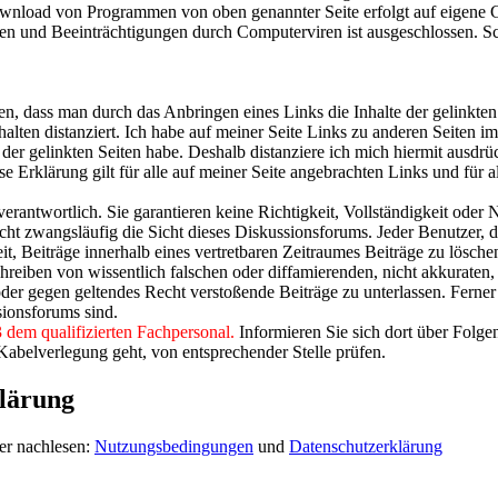
wnload von Programmen von oben genannter Seite erfolgt auf eigene 
den und Beeinträchtigungen durch Computerviren ist ausgeschlossen. Sc
, dass man durch das Anbringen eines Links die Inhalte der gelinkten S
ten distanziert. Ich habe auf meiner Seite Links zu anderen Seiten im I
e der gelinkten Seiten habe. Deshalb distanziere ich mich hiermit ausdrüc
e Erklärung gilt für alle auf meiner Seite angebrachten Links und für al
 verantwortlich. Sie garantieren keine Richtigkeit, Vollständigkeit oder
cht zwangsläufig die Sicht dieses Diskussionsforums. Jeder Benutzer, der
t, Beiträge innerhalb eines vertretbaren Zeitraumes Beiträge zu lösche
reiben von wissentlich falschen oder diffamierenden, nicht akkuraten,
oder gegen geltendes Recht verstoßende Beiträge zu unterlassen. Ferner
sionsforums sind.
 dem qualifizierten Fachpersonal.
Informieren Sie sich dort über Folg
Kabelverlegung geht, von entsprechender Stelle prüfen.
lärung
er nachlesen:
Nutzungsbedingungen
und
Datenschutzerklärung