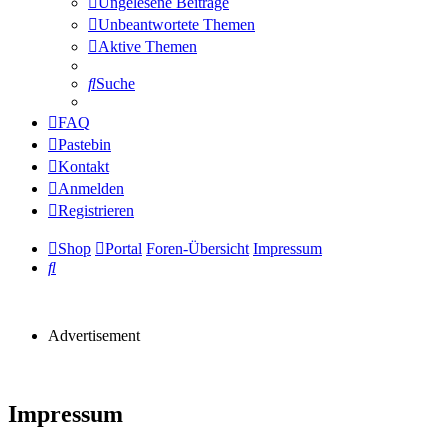
Ungelesene Beiträge
Unbeantwortete Themen
Aktive Themen
Suche
FAQ
Pastebin
Kontakt
Anmelden
Registrieren
Shop
Portal
Foren-Übersicht
Impressum
Suche
Advertisement
Impressum