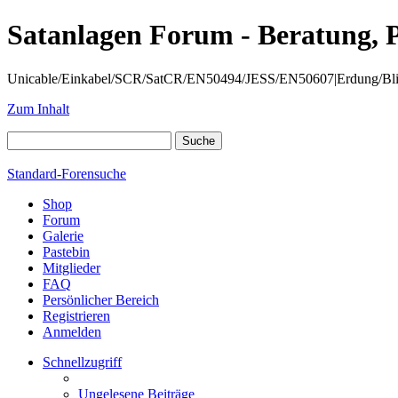
Satanlagen Forum - Beratung, 
Unicable/Einkabel/SCR/SatCR/EN50494/JESS/EN50607|Erdung/Blitzsc
Zum Inhalt
Standard-Forensuche
Shop
Forum
Galerie
Pastebin
Mitglieder
FAQ
Persönlicher Bereich
Registrieren
Anmelden
Schnellzugriff
Ungelesene Beiträge