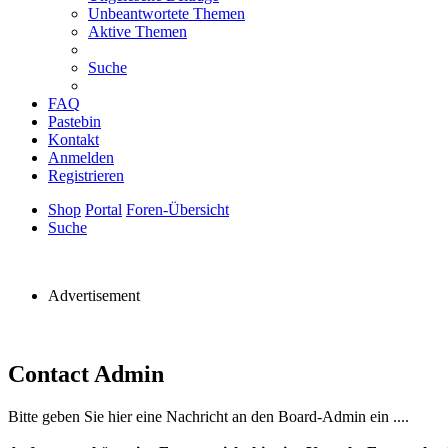
Unbeantwortete Themen
Aktive Themen
Suche
FAQ
Pastebin
Kontakt
Anmelden
Registrieren
Shop
Portal
Foren-Übersicht
Suche
Advertisement
Contact Admin
Bitte geben Sie hier eine Nachricht an den Board-Admin ein ....