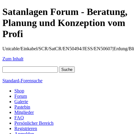
Satanlagen Forum - Beratung,
Planung und Konzeption vom
Profi
Unicable/Einkabel/SCR/SatCR/EN50494/JESS/EN50607|Erdung/Blitzsc
Zum Inhalt
Standard-Forensuche
Shop
Forum
Galerie
Pastebin
Mitglieder
FAQ
Persönlicher Bereich
Registrieren
Anmelden