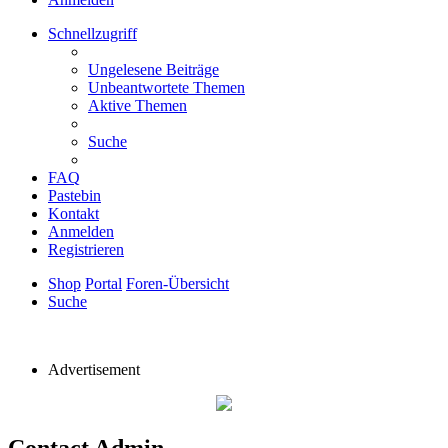
Schnellzugriff
Ungelesene Beiträge
Unbeantwortete Themen
Aktive Themen
Suche
FAQ
Pastebin
Kontakt
Anmelden
Registrieren
Shop
Portal
Foren-Übersicht
Suche
Advertisement
Contact Admin