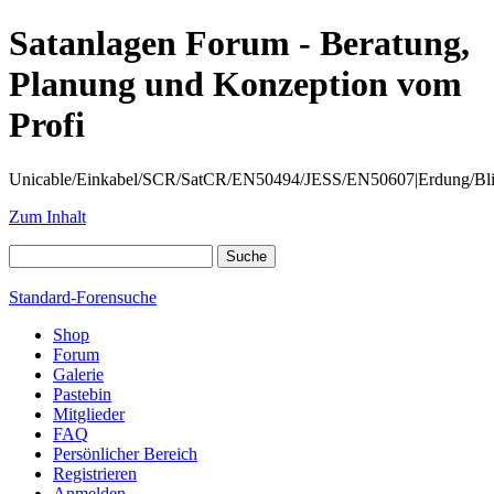
Satanlagen Forum - Beratung,
Planung und Konzeption vom
Profi
Unicable/Einkabel/SCR/SatCR/EN50494/JESS/EN50607|Erdung/Blitzsc
Zum Inhalt
Standard-Forensuche
Shop
Forum
Galerie
Pastebin
Mitglieder
FAQ
Persönlicher Bereich
Registrieren
Anmelden