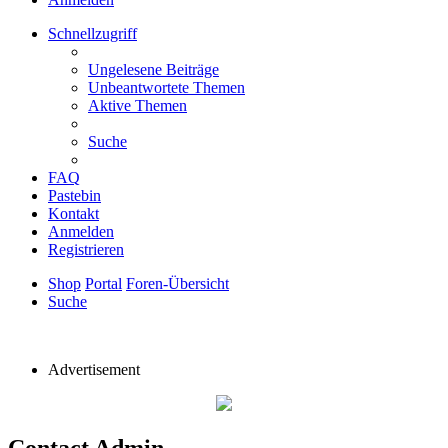
Schnellzugriff
Ungelesene Beiträge
Unbeantwortete Themen
Aktive Themen
Suche
FAQ
Pastebin
Kontakt
Anmelden
Registrieren
Shop
Portal
Foren-Übersicht
Suche
Advertisement
Contact Admin