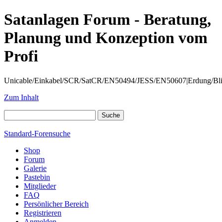
Satanlagen Forum - Beratung,
Planung und Konzeption vom
Profi
Unicable/Einkabel/SCR/SatCR/EN50494/JESS/EN50607|Erdung/Blitzsc
Zum Inhalt
Standard-Forensuche
Shop
Forum
Galerie
Pastebin
Mitglieder
FAQ
Persönlicher Bereich
Registrieren
Anmelden