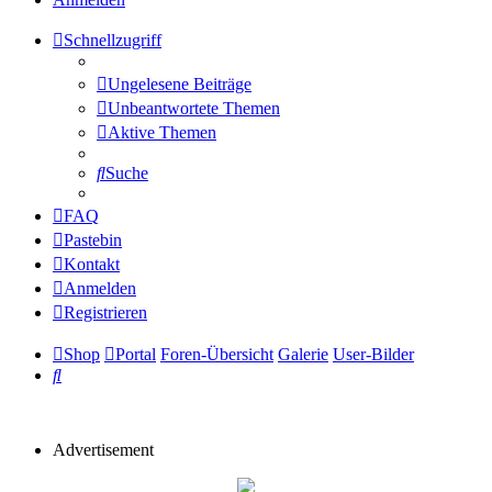
Schnellzugriff
Ungelesene Beiträge
Unbeantwortete Themen
Aktive Themen
Suche
FAQ
Pastebin
Kontakt
Anmelden
Registrieren
Shop
Portal
Foren-Übersicht
Galerie
User-Bilder
Suche
Advertisement