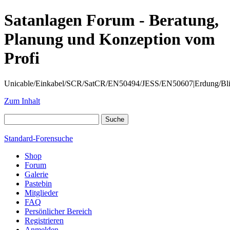
Satanlagen Forum - Beratung,
Planung und Konzeption vom
Profi
Unicable/Einkabel/SCR/SatCR/EN50494/JESS/EN50607|Erdung/Blitzsc
Zum Inhalt
Standard-Forensuche
Shop
Forum
Galerie
Pastebin
Mitglieder
FAQ
Persönlicher Bereich
Registrieren
Anmelden