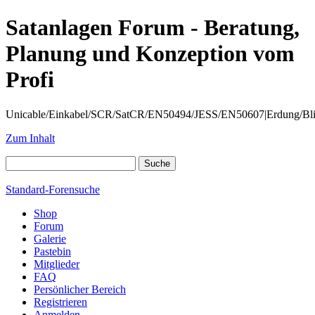
Satanlagen Forum - Beratung,
Planung und Konzeption vom
Profi
Unicable/Einkabel/SCR/SatCR/EN50494/JESS/EN50607|Erdung/Blitzsc
Zum Inhalt
Standard-Forensuche
Shop
Forum
Galerie
Pastebin
Mitglieder
FAQ
Persönlicher Bereich
Registrieren
Anmelden