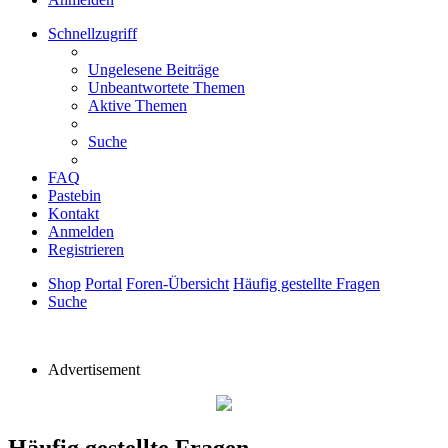
Schnellzugriff
Ungelesene Beiträge
Unbeantwortete Themen
Aktive Themen
Suche
FAQ
Pastebin
Kontakt
Anmelden
Registrieren
Shop
Portal
Foren-Übersicht
Häufig gestellte Fragen
Suche
Advertisement
Häufig gestellte Fragen