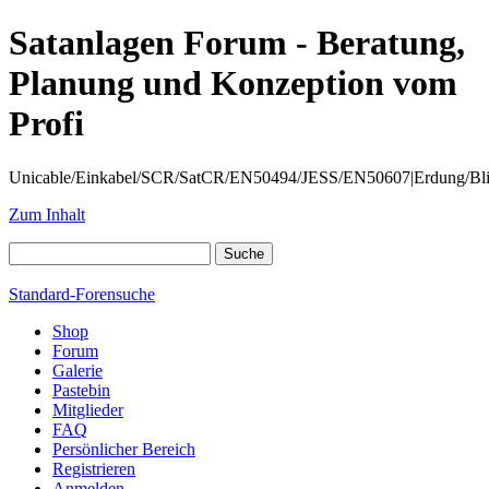
Satanlagen Forum - Beratung,
Planung und Konzeption vom
Profi
Unicable/Einkabel/SCR/SatCR/EN50494/JESS/EN50607|Erdung/Blitzsc
Zum Inhalt
Standard-Forensuche
Shop
Forum
Galerie
Pastebin
Mitglieder
FAQ
Persönlicher Bereich
Registrieren
Anmelden