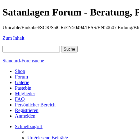
Satanlagen Forum - Beratung, 
Unicable/Einkabel/SCR/SatCR/EN50494/JESS/EN50607|Erdung/Blitzsc
Zum Inhalt
Standard-Forensuche
Shop
Forum
Galerie
Pastebin
Mitglieder
FAQ
Persönlicher Bereich
Registrieren
Anmelden
Schnellzugriff
Ungelesene Beiträge