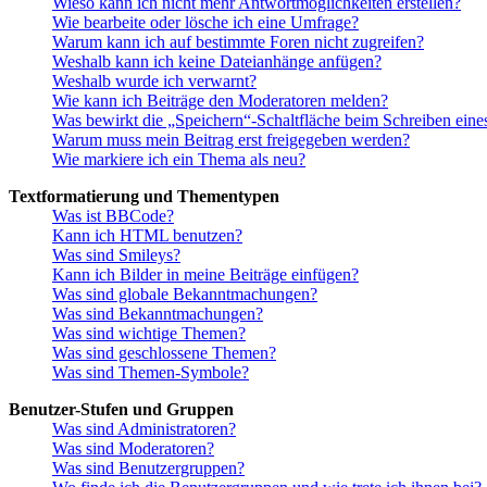
Wieso kann ich nicht mehr Antwortmöglichkeiten erstellen?
Wie bearbeite oder lösche ich eine Umfrage?
Warum kann ich auf bestimmte Foren nicht zugreifen?
Weshalb kann ich keine Dateianhänge anfügen?
Weshalb wurde ich verwarnt?
Wie kann ich Beiträge den Moderatoren melden?
Was bewirkt die „Speichern“-Schaltfläche beim Schreiben eine
Warum muss mein Beitrag erst freigegeben werden?
Wie markiere ich ein Thema als neu?
Textformatierung und Thementypen
Was ist BBCode?
Kann ich HTML benutzen?
Was sind Smileys?
Kann ich Bilder in meine Beiträge einfügen?
Was sind globale Bekanntmachungen?
Was sind Bekanntmachungen?
Was sind wichtige Themen?
Was sind geschlossene Themen?
Was sind Themen-Symbole?
Benutzer-Stufen und Gruppen
Was sind Administratoren?
Was sind Moderatoren?
Was sind Benutzergruppen?