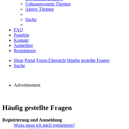
Unbeantwortete Themen
Aktive Themen
Suche
FAQ
Pastebin
Kontakt
Anmelden
Registrieren
Shop
Portal
Foren-Übersicht
Häufig gestellte Fragen
Suche
Advertisement
Häufig gestellte Fragen
Registrierung und Anmeldung
Wozu muss ich mich registrieren?