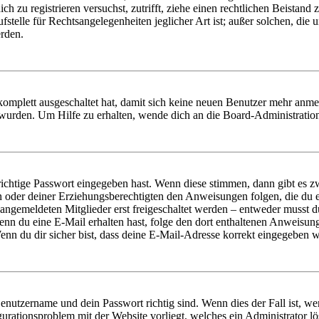
dich zu registrieren versuchst, zutrifft, ziehe einen rechtlichen Beista
stelle für Rechtsangelegenheiten jeglicher Art ist; außer solchen, die
erden.
 komplett ausgeschaltet hat, damit sich keine neuen Benutzer mehr anm
 wurden. Um Hilfe zu erhalten, wende dich an die Board-Administratio
richtige Passwort eingegeben hast. Wenn diese stimmen, dann gibt es
ern oder deiner Erziehungsberechtigten den Anweisungen folgen, die du e
 angemeldeten Mitglieder erst freigeschaltet werden – entweder musst du
. Wenn du eine E-Mail erhalten hast, folge den dort enthaltenen Anweis
nn du dir sicher bist, dass deine E-Mail-Adresse korrekt eingegeben w
Benutzername und dein Passwort richtig sind. Wenn dies der Fall ist, w
igurationsproblem mit der Website vorliegt, welches ein Administrator l