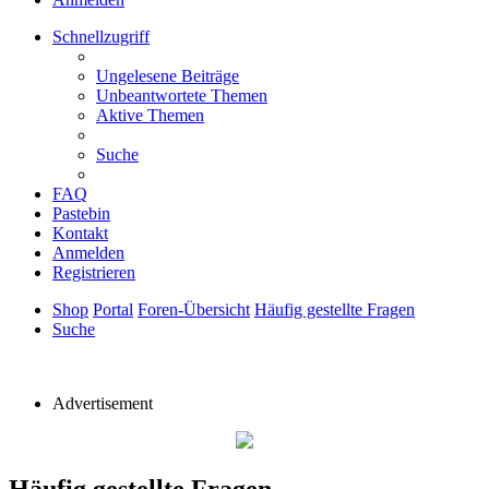
Schnellzugriff
Ungelesene Beiträge
Unbeantwortete Themen
Aktive Themen
Suche
FAQ
Pastebin
Kontakt
Anmelden
Registrieren
Shop
Portal
Foren-Übersicht
Häufig gestellte Fragen
Suche
Advertisement
Häufig gestellte Fragen