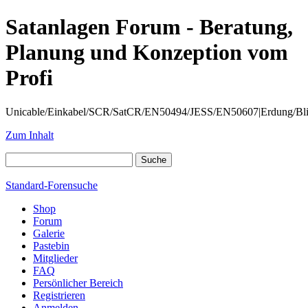
Satanlagen Forum - Beratung,
Planung und Konzeption vom
Profi
Unicable/Einkabel/SCR/SatCR/EN50494/JESS/EN50607|Erdung/Blitzsc
Zum Inhalt
Standard-Forensuche
Shop
Forum
Galerie
Pastebin
Mitglieder
FAQ
Persönlicher Bereich
Registrieren
Anmelden