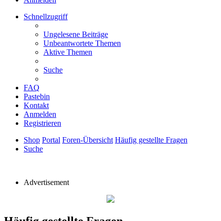
Schnellzugriff
Ungelesene Beiträge
Unbeantwortete Themen
Aktive Themen
Suche
FAQ
Pastebin
Kontakt
Anmelden
Registrieren
Shop
Portal
Foren-Übersicht
Häufig gestellte Fragen
Suche
Advertisement
Häufig gestellte Fragen