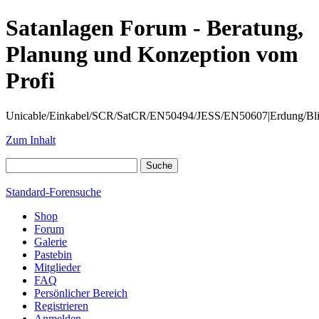
Satanlagen Forum - Beratung,
Planung und Konzeption vom
Profi
Unicable/Einkabel/SCR/SatCR/EN50494/JESS/EN50607|Erdung/Blitzsc
Zum Inhalt
Standard-Forensuche
Shop
Forum
Galerie
Pastebin
Mitglieder
FAQ
Persönlicher Bereich
Registrieren
Anmelden