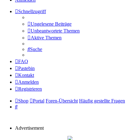
Schnellzugriff
Ungelesene Beiträge
Unbeantwortete Themen
Aktive Themen
Suche
FAQ
Pastebin
Kontakt
Anmelden
Registrieren
Shop
Portal
Foren-Übersicht
Häufig gestellte Fragen
Suche
Advertisement