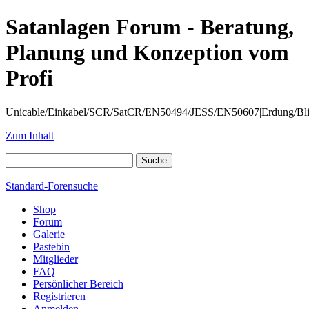
Satanlagen Forum - Beratung,
Planung und Konzeption vom
Profi
Unicable/Einkabel/SCR/SatCR/EN50494/JESS/EN50607|Erdung/Blitzsc
Zum Inhalt
Standard-Forensuche
Shop
Forum
Galerie
Pastebin
Mitglieder
FAQ
Persönlicher Bereich
Registrieren
Anmelden