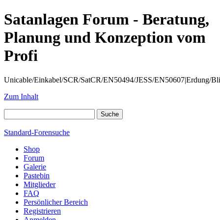
Satanlagen Forum - Beratung,
Planung und Konzeption vom
Profi
Unicable/Einkabel/SCR/SatCR/EN50494/JESS/EN50607|Erdung/Blitzsc
Zum Inhalt
Standard-Forensuche
Shop
Forum
Galerie
Pastebin
Mitglieder
FAQ
Persönlicher Bereich
Registrieren
Anmelden