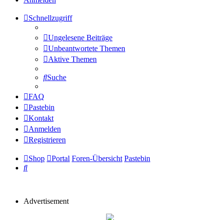
Schnellzugriff
Ungelesene Beiträge
Unbeantwortete Themen
Aktive Themen
Suche
FAQ
Pastebin
Kontakt
Anmelden
Registrieren
Shop
Portal
Foren-Übersicht
Pastebin
Suche
Advertisement