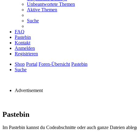
Unbeantwortete Themen
Aktive Themen
Suche
FAQ
Pastebin
Kontakt
Anmelden
Registrieren
Shop
Portal
Foren-Übersicht
Pastebin
Suche
Advertisement
Pastebin
Im Pastebin kannst du Codeabschnitte oder auch ganze Dateien ablege