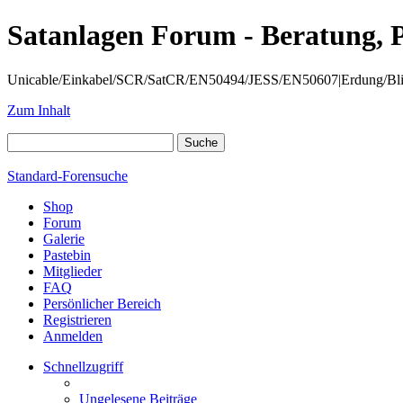
Satanlagen Forum - Beratung, 
Unicable/Einkabel/SCR/SatCR/EN50494/JESS/EN50607|Erdung/Blitzsc
Zum Inhalt
Standard-Forensuche
Shop
Forum
Galerie
Pastebin
Mitglieder
FAQ
Persönlicher Bereich
Registrieren
Anmelden
Schnellzugriff
Ungelesene Beiträge