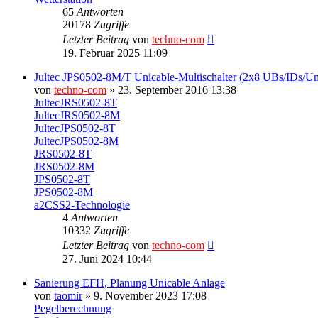
65
Antworten
20178
Zugriffe
Letzter Beitrag
von
techno-com
19. Februar 2025 11:09
Jultec JPS0502-8M/T Unicable-Multischalter (2x8 UBs/IDs/U
von
techno-com
» 23. September 2016 13:38
JultecJRS0502-8T
JultecJRS0502-8M
JultecJPS0502-8T
JultecJPS0502-8M
JRS0502-8T
JRS0502-8M
JPS0502-8T
JPS0502-8M
a2CSS2-Technologie
4
Antworten
10332
Zugriffe
Letzter Beitrag
von
techno-com
27. Juni 2024 10:44
Sanierung EFH, Planung Unicable Anlage
von
taomir
» 9. November 2023 17:08
Pegelberechnung