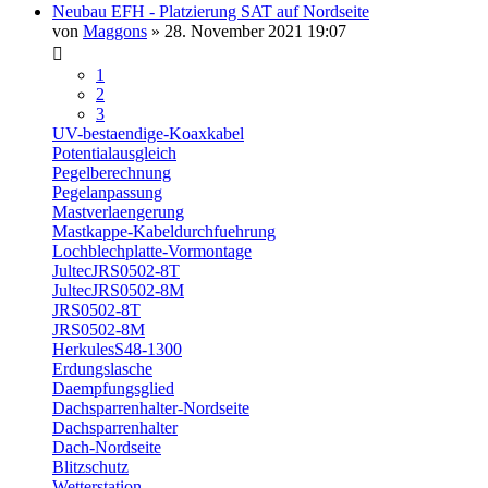
Neubau EFH - Platzierung SAT auf Nordseite
von
Maggons
» 28. November 2021 19:07
1
2
3
UV-bestaendige-Koaxkabel
Potentialausgleich
Pegelberechnung
Pegelanpassung
Mastverlaengerung
Mastkappe-Kabeldurchfuehrung
Lochblechplatte-Vormontage
JultecJRS0502-8T
JultecJRS0502-8M
JRS0502-8T
JRS0502-8M
HerkulesS48-1300
Erdungslasche
Daempfungsglied
Dachsparrenhalter-Nordseite
Dachsparrenhalter
Dach-Nordseite
Blitzschutz
Wetterstation