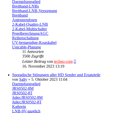
Daempfungsglied
Breitband-LNBs
Breitband-LNB-Versorgung
Breitband
Antennendosen
2-Kabel-Quattro-LNB
2-Kabel-Multischalter
PegelberechnungAGC
Reihenschaltung
UV-bestaendige-Koaxkabel
Unicable-Planung
11
Antworten
3500
Zugriffe
Letzter Beitrag
von
techno-com
16. November 2023 13:19
Sporadische Störungen aller HD Sender und Ersatzteile
von
Salty
» 5. Oktober 2023 11:04
Daempfungsglied
JRS0502-8M
JRS0502-8T
JultecJRS0502-8M
JultecJRS0502-8T
Kathrein
LNB-9V-tauglich