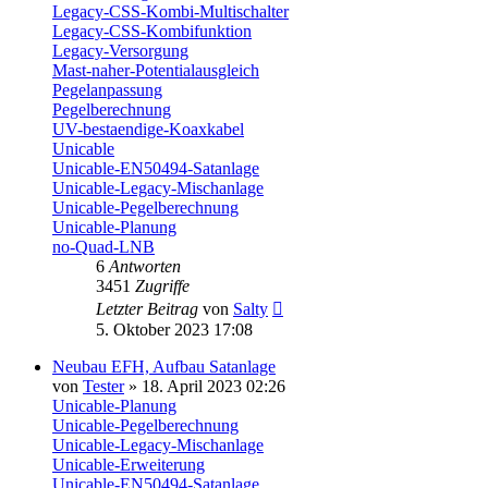
Legacy-CSS-Kombi-Multischalter
Legacy-CSS-Kombifunktion
Legacy-Versorgung
Mast-naher-Potentialausgleich
Pegelanpassung
Pegelberechnung
UV-bestaendige-Koaxkabel
Unicable
Unicable-EN50494-Satanlage
Unicable-Legacy-Mischanlage
Unicable-Pegelberechnung
Unicable-Planung
no-Quad-LNB
6
Antworten
3451
Zugriffe
Letzter Beitrag
von
Salty
5. Oktober 2023 17:08
Neubau EFH, Aufbau Satanlage
von
Tester
» 18. April 2023 02:26
Unicable-Planung
Unicable-Pegelberechnung
Unicable-Legacy-Mischanlage
Unicable-Erweiterung
Unicable-EN50494-Satanlage