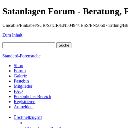
Satanlagen Forum - Beratung, 
Unicable/Einkabel/SCR/SatCR/EN50494/JESS/EN50607|Erdung/Blitzsc
Zum Inhalt
Standard-Forensuche
Shop
Forum
Galerie
Pastebin
Mitglieder
FAQ
Persönlicher Bereich
Registrieren
Anmelden
Schnellzugriff