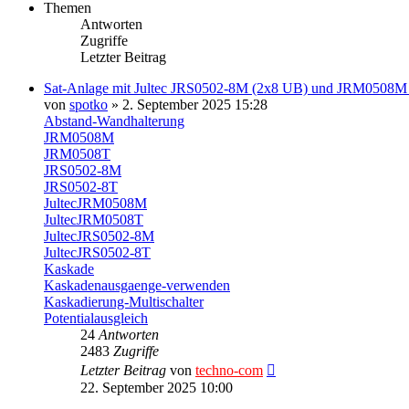
Themen
Antworten
Zugriffe
Letzter Beitrag
Sat-Anlage mit Jultec JRS0502-8M (2x8 UB) und JRM0508M 
von
spotko
» 2. September 2025 15:28
Abstand-Wandhalterung
JRM0508M
JRM0508T
JRS0502-8M
JRS0502-8T
JultecJRM0508M
JultecJRM0508T
JultecJRS0502-8M
JultecJRS0502-8T
Kaskade
Kaskadenausgaenge-verwenden
Kaskadierung-Multischalter
Potentialausgleich
24
Antworten
2483
Zugriffe
Letzter Beitrag
von
techno-com
22. September 2025 10:00