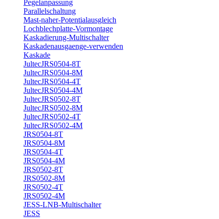
Pegelanpassung
Parallelschaltung
Mast-naher-Potentialausgleich
Lochblechplatte-Vormontage
Kaskadierung-Multischalter
Kaskadenausgaenge-verwenden
Kaskade
JultecJRS0504-8T
JultecJRS0504-8M
JultecJRS0504-4T
JultecJRS0504-4M
JultecJRS0502-8T
JultecJRS0502-8M
JultecJRS0502-4T
JultecJRS0502-4M
JRS0504-8T
JRS0504-8M
JRS0504-4T
JRS0504-4M
JRS0502-8T
JRS0502-8M
JRS0502-4T
JRS0502-4M
JESS-LNB-Multischalter
JESS