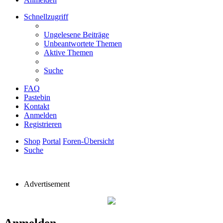
Schnellzugriff
Ungelesene Beiträge
Unbeantwortete Themen
Aktive Themen
Suche
FAQ
Pastebin
Kontakt
Anmelden
Registrieren
Shop
Portal
Foren-Übersicht
Suche
Advertisement
Anmelden