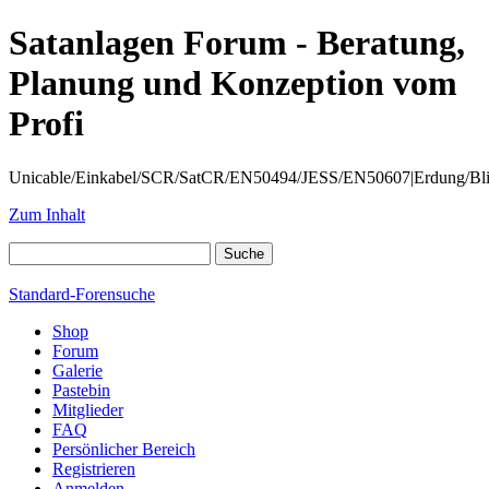
Satanlagen Forum - Beratung,
Planung und Konzeption vom
Profi
Unicable/Einkabel/SCR/SatCR/EN50494/JESS/EN50607|Erdung/Blitzsc
Zum Inhalt
Standard-Forensuche
Shop
Forum
Galerie
Pastebin
Mitglieder
FAQ
Persönlicher Bereich
Registrieren
Anmelden