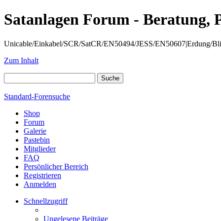
Satanlagen Forum - Beratung, 
Unicable/Einkabel/SCR/SatCR/EN50494/JESS/EN50607|Erdung/Blitzsc
Zum Inhalt
Standard-Forensuche
Shop
Forum
Galerie
Pastebin
Mitglieder
FAQ
Persönlicher Bereich
Registrieren
Anmelden
Schnellzugriff
Ungelesene Beiträge