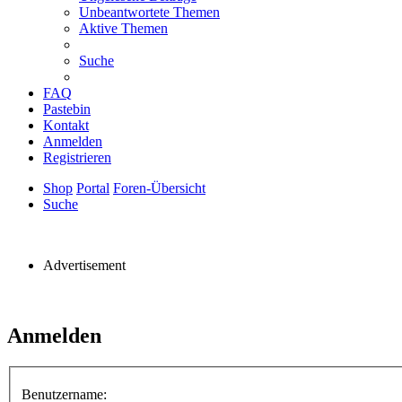
Unbeantwortete Themen
Aktive Themen
Suche
FAQ
Pastebin
Kontakt
Anmelden
Registrieren
Shop
Portal
Foren-Übersicht
Suche
Advertisement
Anmelden
Benutzername: