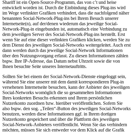
Shariff ist ein Open-Source-Programm, das von c’t und heise
entwickelt worden ist. Durch die Einbindung dieses Plug-ins wird
im Wege verlinkter Grafiken verhindert, dass die nachfolgend näher
benannten Social-Network-Plug-ins bei Ihrem Besuch unserer
Internetseite(n), auf der/denen wiederum das jeweilige Social-
Network-Plug-in eingebunden ist, automatisch eine Verbindung zu
dem jeweiligen Server des Social-Network-Plug-ins herstellt. Erst
wenn Sie auf eine dieser verlinkten Grafiken klicken, werden Sie zu
dem Dienst des jeweiligen Social-Networks weitergeleitet. Auch erst
dann werden durch das jeweilige Social-Network Informationen
über den Nutzungsvorgang erfasst. Zu diesen Informationen zählen
bspw. Ihre IP-Adresse, das Datum nebst Uhrzeit sowie die von
Ihnen besuchte Seite unseres Internetauftritts.
Sollten Sie bei einem der Social-Network-Dienste eingeloggt sein,
während Sie eine unserer mit dem damit korrespondieren Plug-in
versehenen Internetseite besuchen, kann der Anbieter des jeweiligen
Social-Networks womöglich die so gesammelten Informationen
Ihres konkreten Besuchs erkennen und Ihrem persönlichen
Nutzerkonto zuordnen bzw. hierüber veröffentlichen. Sofern Sie
also bspw. den sog. „Teilen“-Button des jeweiligen Social-Networks
benutzen, werden diese Informationen ggf. in Ihrem dortigen
Nutzerkonto gespeichert und über die Plattform des jeweiligen
Social-Network-Anbieters veröffentlicht. Wenn Sie das verhindern
möchten, müssen Sie sich entweder vor dem Klick auf die Grafik