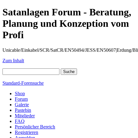
Satanlagen Forum - Beratung,
Planung und Konzeption vom
Profi
Unicable/Einkabel/SCR/SatCR/EN50494/JESS/EN50607|Erdung/Blitzsc
Zum Inhalt
Standard-Forensuche
Shop
Forum
Galerie
Pastebin
Mitglieder
FAQ
Persönlicher Bereich
Registrieren
Anmelden