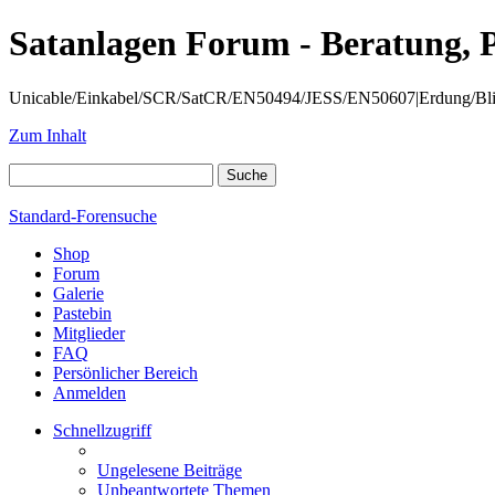
Satanlagen Forum - Beratung, 
Unicable/Einkabel/SCR/SatCR/EN50494/JESS/EN50607|Erdung/Blitzsc
Zum Inhalt
Standard-Forensuche
Shop
Forum
Galerie
Pastebin
Mitglieder
FAQ
Persönlicher Bereich
Anmelden
Schnellzugriff
Ungelesene Beiträge
Unbeantwortete Themen