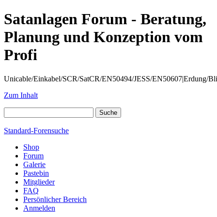
Satanlagen Forum - Beratung,
Planung und Konzeption vom
Profi
Unicable/Einkabel/SCR/SatCR/EN50494/JESS/EN50607|Erdung/Blitzsc
Zum Inhalt
Standard-Forensuche
Shop
Forum
Galerie
Pastebin
Mitglieder
FAQ
Persönlicher Bereich
Anmelden