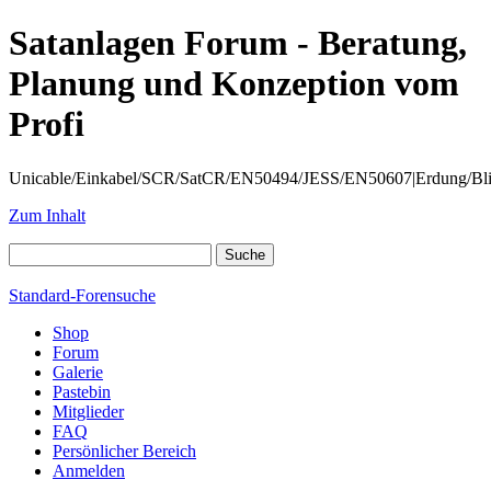
Satanlagen Forum - Beratung,
Planung und Konzeption vom
Profi
Unicable/Einkabel/SCR/SatCR/EN50494/JESS/EN50607|Erdung/Blitzsc
Zum Inhalt
Standard-Forensuche
Shop
Forum
Galerie
Pastebin
Mitglieder
FAQ
Persönlicher Bereich
Anmelden