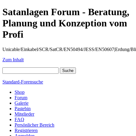
Satanlagen Forum - Beratung,
Planung und Konzeption vom
Profi
Unicable/Einkabel/SCR/SatCR/EN50494/JESS/EN50607|Erdung/Blitzsc
Zum Inhalt
Standard-Forensuche
Shop
Forum
Galerie
Pastebin
Mitglieder
FAQ
Persönlicher Bereich
Registrieren
Anmelden