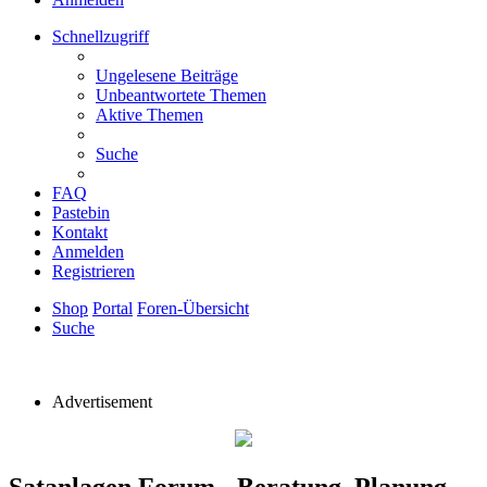
Schnellzugriff
Ungelesene Beiträge
Unbeantwortete Themen
Aktive Themen
Suche
FAQ
Pastebin
Kontakt
Anmelden
Registrieren
Shop
Portal
Foren-Übersicht
Suche
Advertisement
Satanlagen Forum - Beratung, Planung