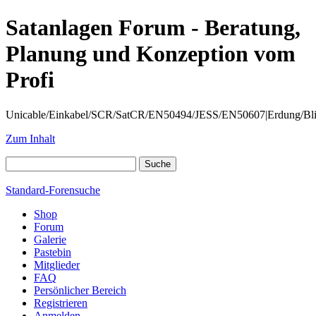
Satanlagen Forum - Beratung,
Planung und Konzeption vom
Profi
Unicable/Einkabel/SCR/SatCR/EN50494/JESS/EN50607|Erdung/Blitzsc
Zum Inhalt
Standard-Forensuche
Shop
Forum
Galerie
Pastebin
Mitglieder
FAQ
Persönlicher Bereich
Registrieren
Anmelden