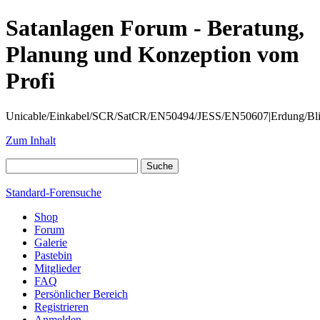
Satanlagen Forum - Beratung,
Planung und Konzeption vom
Profi
Unicable/Einkabel/SCR/SatCR/EN50494/JESS/EN50607|Erdung/Blitzsc
Zum Inhalt
Standard-Forensuche
Shop
Forum
Galerie
Pastebin
Mitglieder
FAQ
Persönlicher Bereich
Registrieren
Anmelden