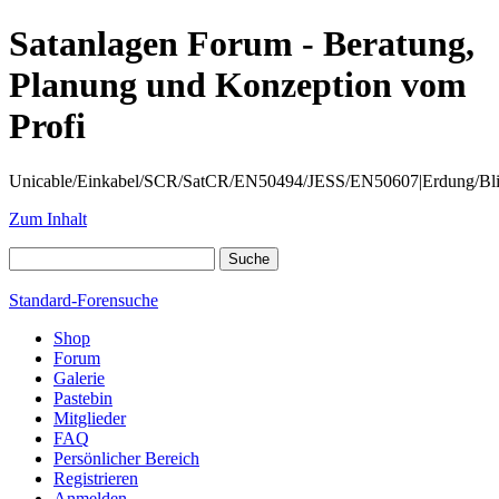
Satanlagen Forum - Beratung,
Planung und Konzeption vom
Profi
Unicable/Einkabel/SCR/SatCR/EN50494/JESS/EN50607|Erdung/Blitzsc
Zum Inhalt
Standard-Forensuche
Shop
Forum
Galerie
Pastebin
Mitglieder
FAQ
Persönlicher Bereich
Registrieren
Anmelden