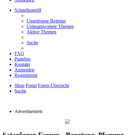
Schnellzugriff
Ungelesene Beiträge
Unbeantwortete Themen
Aktive Themen
Suche
FAQ
Pastebin
Kontakt
Anmelden
Registrieren
Shop
Portal
Foren-Übersicht
Suche
Advertisement
Satanlagen Forum - Beratung, Planung