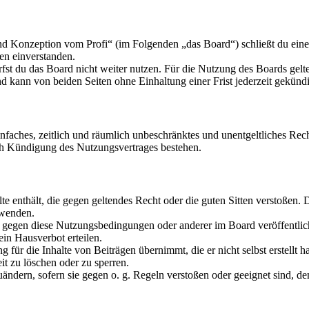
nd Konzeption vom Profi“ (im Folgenden „das Board“) schließt du ein
en einverstanden.
fst du das Board nicht weiter nutzen. Für die Nutzung des Boards gelten
 kann von beiden Seiten ohne Einhaltung einer Frist jederzeit gekünd
 einfaches, zeitlich und räumlich unbeschränktes und unentgeltliches R
ch Kündigung des Nutzungsvertrages bestehen.
alte enthält, die gegen geltendes Recht oder die guten Sitten verstoßen. 
rwenden.
n gegen diese Nutzungsbedingungen oder anderer im Board veröffentli
in Hausverbot erteilen.
für die Inhalte von Beiträgen übernimmt, die er nicht selbst erstellt 
it zu löschen oder zu sperren.
uändern, sofern sie gegen o. g. Regeln verstoßen oder geeignet sind, 