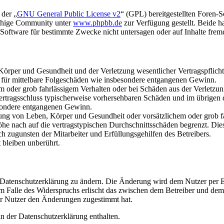
 der „
GNU General Public License v2
“ (GPL) bereitgestellten Foren-
achige Community unter
www.phpbb.de
zur Verfügung gestellt. Beide h
oftware für bestimmte Zwecke nicht untersagen oder auf Inhalte frem
rper und Gesundheit und der Verletzung wesentlicher Vertragspflichten
ch für mittelbare Folgeschäden wie insbesondere entgangenen Gewinn.
em oder grob fahrlässigem Verhalten oder bei Schäden aus der Verletz
i Vertragsschluss typischerweise vorhersehbaren Schäden und im übrigen
besondere entgangenen Gewinn.
ng von Leben, Körper und Gesundheit oder vorsätzlichem oder grob fah
e nach auf die vertragstypischen Durchschnittsschäden begrenzt. Dies
h zugunsten der Mitarbeiter und Erfüllungsgehilfen des Betreibers.
bleiben unberührt.
e Datenschutzerklärung zu ändern. Die Änderung wird dem Nutzer per E-
m Falle des Widerspruchs erlischt das zwischen dem Betreiber und dem 
er Nutzer den Änderungen zugestimmt hat.
n der Datenschutzerklärung enthalten.