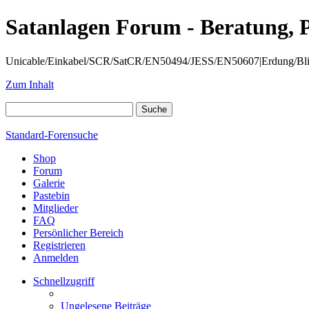
Satanlagen Forum - Beratung, 
Unicable/Einkabel/SCR/SatCR/EN50494/JESS/EN50607|Erdung/Blitzsc
Zum Inhalt
Standard-Forensuche
Shop
Forum
Galerie
Pastebin
Mitglieder
FAQ
Persönlicher Bereich
Registrieren
Anmelden
Schnellzugriff
Ungelesene Beiträge