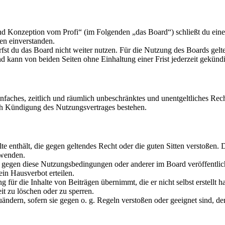
nd Konzeption vom Profi“ (im Folgenden „das Board“) schließt du ein
en einverstanden.
fst du das Board nicht weiter nutzen. Für die Nutzung des Boards gelten
 kann von beiden Seiten ohne Einhaltung einer Frist jederzeit gekünd
 einfaches, zeitlich und räumlich unbeschränktes und unentgeltliches R
ch Kündigung des Nutzungsvertrages bestehen.
alte enthält, die gegen geltendes Recht oder die guten Sitten verstoßen. 
rwenden.
n gegen diese Nutzungsbedingungen oder anderer im Board veröffentli
in Hausverbot erteilen.
für die Inhalte von Beiträgen übernimmt, die er nicht selbst erstellt 
it zu löschen oder zu sperren.
uändern, sofern sie gegen o. g. Regeln verstoßen oder geeignet sind, 