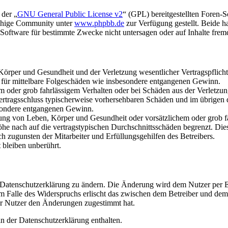
 der „
GNU General Public License v2
“ (GPL) bereitgestellten Foren-
achige Community unter
www.phpbb.de
zur Verfügung gestellt. Beide h
oftware für bestimmte Zwecke nicht untersagen oder auf Inhalte frem
rper und Gesundheit und der Verletzung wesentlicher Vertragspflichten
ch für mittelbare Folgeschäden wie insbesondere entgangenen Gewinn.
em oder grob fahrlässigem Verhalten oder bei Schäden aus der Verletz
i Vertragsschluss typischerweise vorhersehbaren Schäden und im übrigen
besondere entgangenen Gewinn.
ng von Leben, Körper und Gesundheit oder vorsätzlichem oder grob fah
e nach auf die vertragstypischen Durchschnittsschäden begrenzt. Dies
h zugunsten der Mitarbeiter und Erfüllungsgehilfen des Betreibers.
bleiben unberührt.
e Datenschutzerklärung zu ändern. Die Änderung wird dem Nutzer per E-
m Falle des Widerspruchs erlischt das zwischen dem Betreiber und dem 
er Nutzer den Änderungen zugestimmt hat.
n der Datenschutzerklärung enthalten.