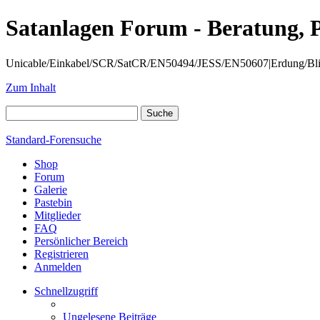
Satanlagen Forum - Beratung, 
Unicable/Einkabel/SCR/SatCR/EN50494/JESS/EN50607|Erdung/Blitzsc
Zum Inhalt
Standard-Forensuche
Shop
Forum
Galerie
Pastebin
Mitglieder
FAQ
Persönlicher Bereich
Registrieren
Anmelden
Schnellzugriff
Ungelesene Beiträge