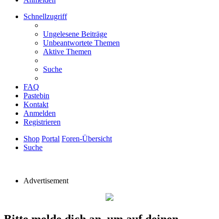
Schnellzugriff
Ungelesene Beiträge
Unbeantwortete Themen
Aktive Themen
Suche
FAQ
Pastebin
Kontakt
Anmelden
Registrieren
Shop
Portal
Foren-Übersicht
Suche
Advertisement
Bitte melde dich an, um auf deinen