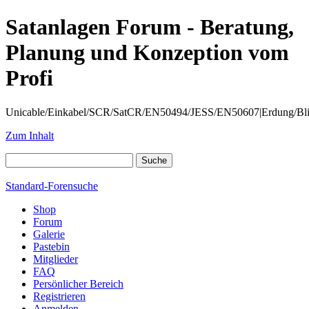
Satanlagen Forum - Beratung,
Planung und Konzeption vom
Profi
Unicable/Einkabel/SCR/SatCR/EN50494/JESS/EN50607|Erdung/Blitzsc
Zum Inhalt
Standard-Forensuche
Shop
Forum
Galerie
Pastebin
Mitglieder
FAQ
Persönlicher Bereich
Registrieren
Anmelden