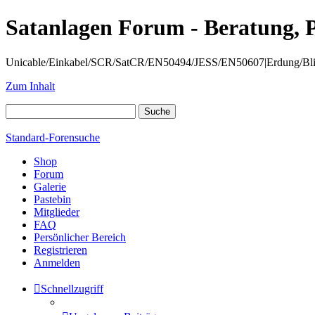
Satanlagen Forum - Beratung, 
Unicable/Einkabel/SCR/SatCR/EN50494/JESS/EN50607|Erdung/Blitzsc
Zum Inhalt
Standard-Forensuche
Shop
Forum
Galerie
Pastebin
Mitglieder
FAQ
Persönlicher Bereich
Registrieren
Anmelden
Schnellzugriff