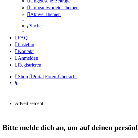
Ungelesene Beiträge
Unbeantwortete Themen
Aktive Themen
Suche
FAQ
Pastebin
Kontakt
Anmelden
Registrieren
Shop
Portal
Foren-Übersicht
Suche
Advertisement
Bitte melde dich an, um auf deinen persön