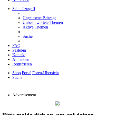
Schnellzugriff
Ungelesene Beiträge
Unbeantwortete Themen
Aktive Themen
Suche
FAQ
Pastebin
Kontakt
Anmelden
Registrieren
Shop
Portal
Foren-Übersicht
Suche
Advertisement
Bitte melde dich an, um auf deinen