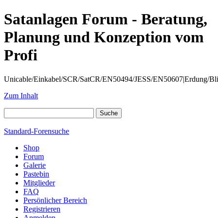
Satanlagen Forum - Beratung,
Planung und Konzeption vom
Profi
Unicable/Einkabel/SCR/SatCR/EN50494/JESS/EN50607|Erdung/Blitzsc
Zum Inhalt
Standard-Forensuche
Shop
Forum
Galerie
Pastebin
Mitglieder
FAQ
Persönlicher Bereich
Registrieren
Anmelden