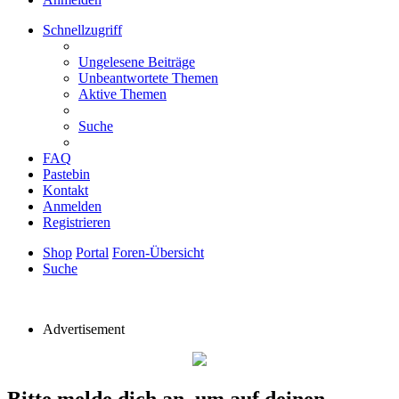
Schnellzugriff
Ungelesene Beiträge
Unbeantwortete Themen
Aktive Themen
Suche
FAQ
Pastebin
Kontakt
Anmelden
Registrieren
Shop
Portal
Foren-Übersicht
Suche
Advertisement
Bitte melde dich an, um auf deinen