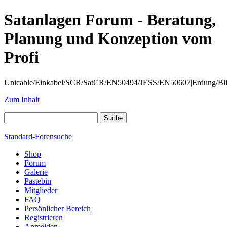
Satanlagen Forum - Beratung,
Planung und Konzeption vom
Profi
Unicable/Einkabel/SCR/SatCR/EN50494/JESS/EN50607|Erdung/Blitzsc
Zum Inhalt
Standard-Forensuche
Shop
Forum
Galerie
Pastebin
Mitglieder
FAQ
Persönlicher Bereich
Registrieren
Anmelden