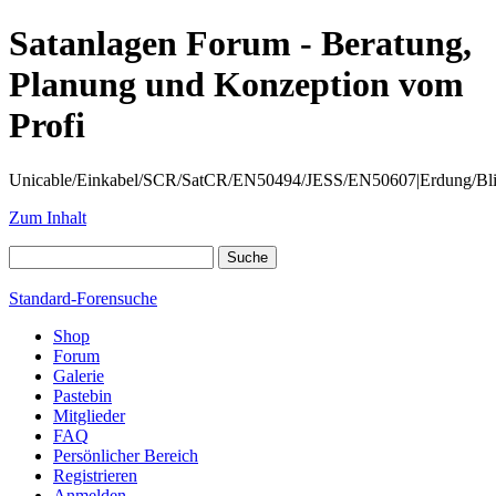
Satanlagen Forum - Beratung,
Planung und Konzeption vom
Profi
Unicable/Einkabel/SCR/SatCR/EN50494/JESS/EN50607|Erdung/Blitzsc
Zum Inhalt
Standard-Forensuche
Shop
Forum
Galerie
Pastebin
Mitglieder
FAQ
Persönlicher Bereich
Registrieren
Anmelden