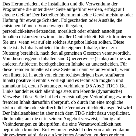
Das Herunterladen, die Installation und die Verwendung der
Programme die unter dieser Seite aufgeführt werden, erfolgt auf
eigene Gefahr! Der Betreiber übernimmt keine Gewährleistung oder
Haftung für etwaige Schäden, Folgeschäden oder Ausfälle, die
entstehen können. Von etwaigen illegalen,
persönlichkeitsverletzenden, moralisch oder ethisch anstößigen
Inhalten distanzieren wir uns in aller Deutlichkeit. Bitte informieren
Sie uns, wenn wir auf ein solches Angebot linken sollten. Diese
Seite ist als Inhaltsanbieter für die eigenen Inhalte, die er zur
Nutzung bereithält, nach den allgemeinen Gesetzen verantwortlich.
Von diesen eigenen Inhalten sind Querverweise (Links) auf die von
anderen Anbietern bereitgehaltenen Inhalte zu unterscheiden. Für
diese fremden Inhalte ist diese Seite nur dann verantwortlich, wenn
von ihnen (d. h. auch von einem rechtswidrigen bzw. strafbaren
Inhalt) positive Kenntnis vorliegt und es technisch möglich und
zumutbar ist, deren Nutzung zu verhindern (§5 Abs.2 TDG). Bei
Links handelt es sich allerdings stets um lebende (dynamische)
Verweise. Diese Seite hat bei der erstmaligen Verknüpfung zwar den
fremden Inhalt daraufhin überprüft, ob durch ihn eine mögliche
zivilrechtliche oder strafrechtliche Verantwortlichkeit ausgelöst wird.
Der Inhaltsanbieter ist aber nach dem TDG nicht dazu verpflichtet,
die Inhalte, auf die er in seinem Angebot verweist, ständig auf
Veränderungen zu überprüfen, die eine Verantwortlichkeit neu
begründen könnten. Erst wenn er feststellt oder von anderen darauf
hingewiesen wird, dass ein konkretes Angebot, zu dem er einen