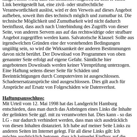
Link bereitgestellt hat, eine zivil- oder strafrechtliche
Verantwortlichkeit auslöst, wird er den Verweis auf dieses Angebot
aufheben, soweit ihm dies technisch möglich und zumutbar ist. Die
technische Möglichkeit und Zumutbarkeit wird nicht dadurch
beeinflusst, dass auch nach Unterbindung des Zugriffs von dieser
Seite, von anderen Servern aus auf das rechtswidrige oder strafbare
Angebot zugegriffen werden kann. Salvatorische Klausel: Sollte aus
irgendwelchen Gründen eine der vorstehenden Bedingungen
ungültig sein, so wird die Wirksamkeit der anderen Bestimmungen
davon nicht berührt. Der Download von Programmen von oben
genannter Seite erfolgt auf eigene Gefahr. Sämtliche hier
angebotenen Downloads werden keiner Virenprüfung unterzogen.
Eine Haftung seitens dieser Seite für Schäden und
Beeinträchtigungen durch Computerviren ist ausgeschlossen.
Schadenersatzansprüche sind ausgeschlossen. Dies gilt auch für
Ansprüche auf Ersatz von Folgeschäden wie Datenverlust.
Haftungsausschluss:
Mit Urteil vom 12. Mai 1998 hat das Landgericht Hamburg
entschieden, dass man durch das Anbringen eines Links die Inhalte
der gelinkten Seite ggf. mit zu verantworten hat. Dies kann - so das
LG - nur dadurch verhindert werden, dass man sich ausdrücklich
von diesen Inhalten distanziert. Ich habe auf meiner Seite Links zu
anderen Seiten im Internet gelegt. Für all diese Links gilt: Ich
möchte ausdrücklich betonen, dass ich keinerlei Einfluss auf die