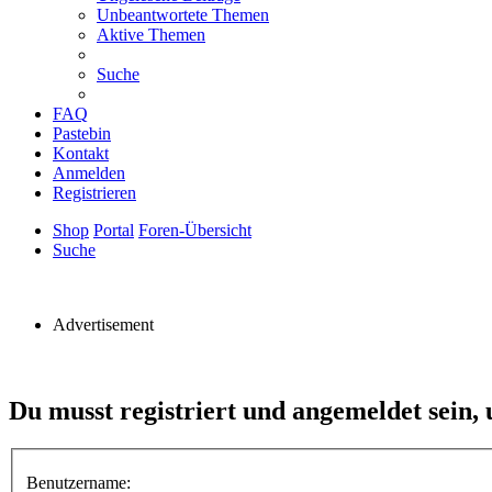
Unbeantwortete Themen
Aktive Themen
Suche
FAQ
Pastebin
Kontakt
Anmelden
Registrieren
Shop
Portal
Foren-Übersicht
Suche
Advertisement
Du musst registriert und angemeldet sein, 
Benutzername: