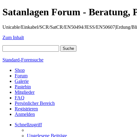
Satanlagen Forum - Beratung, 
Unicable/Einkabel/SCR/SatCR/EN50494/JESS/EN50607|Erdung/Blitzsc
Zum Inhalt
Standard-Forensuche
Shop
Forum
Galerie
Pastebin
Mitglieder
FAQ
Persönlicher Bereich
Registrieren
Anmelden
Schnellzugriff
Ungelesene Beiträge