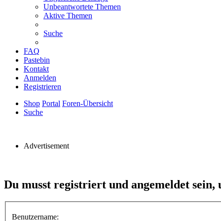
Unbeantwortete Themen
Aktive Themen
Suche
FAQ
Pastebin
Kontakt
Anmelden
Registrieren
Shop
Portal
Foren-Übersicht
Suche
Advertisement
Du musst registriert und angemeldet sein,
Benutzername: