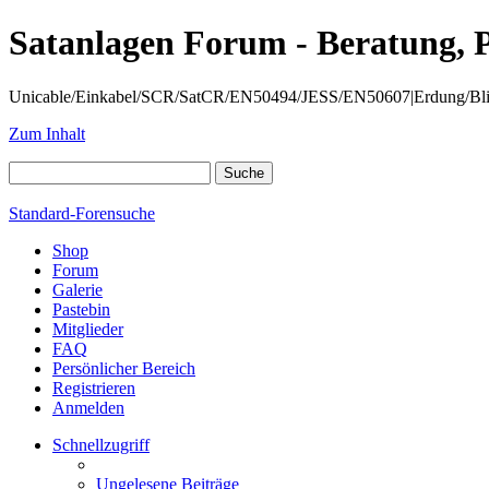
Satanlagen Forum - Beratung, 
Unicable/Einkabel/SCR/SatCR/EN50494/JESS/EN50607|Erdung/Blitzsc
Zum Inhalt
Standard-Forensuche
Shop
Forum
Galerie
Pastebin
Mitglieder
FAQ
Persönlicher Bereich
Registrieren
Anmelden
Schnellzugriff
Ungelesene Beiträge