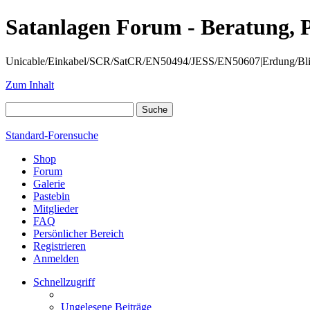
Satanlagen Forum - Beratung, 
Unicable/Einkabel/SCR/SatCR/EN50494/JESS/EN50607|Erdung/Blitzsc
Zum Inhalt
Standard-Forensuche
Shop
Forum
Galerie
Pastebin
Mitglieder
FAQ
Persönlicher Bereich
Registrieren
Anmelden
Schnellzugriff
Ungelesene Beiträge