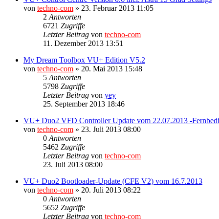
von
techno-com
»
23. Februar 2013 11:05
2
Antworten
6721
Zugriffe
Letzter Beitrag
von
techno-com
11. Dezember 2013 13:51
My Dream Toolbox VU+ Edition V5.2
von
techno-com
»
20. Mai 2013 15:48
5
Antworten
5798
Zugriffe
Letzter Beitrag
von
yey
25. September 2013 18:46
VU+ Duo2 VFD Controller Update vom 22.07.2013 -Fernbed
von
techno-com
»
23. Juli 2013 08:00
0
Antworten
5462
Zugriffe
Letzter Beitrag
von
techno-com
23. Juli 2013 08:00
VU+ Duo2 Bootloader-Update (CFE V2) vom 16.7.2013
von
techno-com
»
20. Juli 2013 08:22
0
Antworten
5652
Zugriffe
Letzter Beitrag
von
techno-com