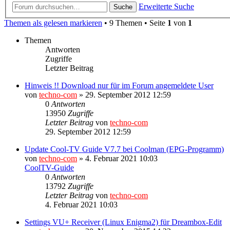
Erweiterte Suche
Suche
Themen als gelesen markieren
• 9 Themen • Seite
1
von
1
Themen
Antworten
Zugriffe
Letzter Beitrag
Hinweis !! Download nur für im Forum angemeldete User
von
techno-com
»
29. September 2012 12:59
0
Antworten
13950
Zugriffe
Letzter Beitrag
von
techno-com
29. September 2012 12:59
Update Cool-TV Guide V7.7 bei Coolman (EPG-Programm)
von
techno-com
»
4. Februar 2021 10:03
CoolTV-Guide
0
Antworten
13792
Zugriffe
Letzter Beitrag
von
techno-com
4. Februar 2021 10:03
Settings VU+ Receiver (Linux Enigma2) für Dreambox-Edit