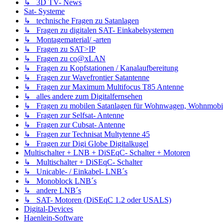
↳ 3D TV- News
Sat- Systeme
↳ technische Fragen zu Satanlagen
↳ Fragen zu digitalen SAT- Einkabelsystemen
↳ Montagematerial/ -arten
↳ Fragen zu SAT>IP
↳ Fragen zu co@xLAN
↳ Fragen zu Kopfstationen / Kanalaufbereitung
↳ Fragen zur Wavefrontier Satantenne
↳ Fragen zur Maximum Multifocus T85 Antenne
↳ alles andere zum Digitalfernsehen
↳ Fragen zu mobilen Satanlagen für Wohnwagen, Wohnmobil, 
↳ Fragen zur Selfsat- Antenne
↳ Fragen zur Cubsat- Antenne
↳ Fragen zur Technisat Multytenne 45
↳ Fragen zur Digi Globe Digitalkugel
Multischalter + LNB + DiSEqC- Schalter + Motoren
↳ Multischalter + DiSEqC- Schalter
↳ Unicable- / Einkabel- LNB´s
↳ Monoblock LNB´s
↳ andere LNB´s
↳ SAT- Motoren (DiSEqC 1.2 oder USALS)
Digital-Devices
Haenlein-Software