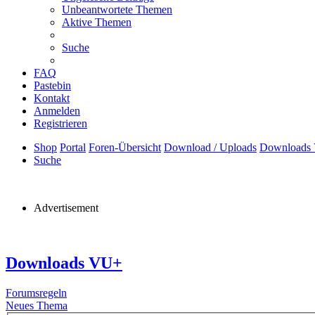
Unbeantwortete Themen
Aktive Themen
Suche
FAQ
Pastebin
Kontakt
Anmelden
Registrieren
Shop
Portal
Foren-Übersicht
Download / Uploads
Downloads
Suche
Advertisement
Downloads VU+
Forumsregeln
Neues Thema