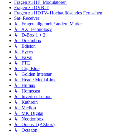
Fragen zu HF- Modulatoren
Fragen zu DVB-T
Fragen zu HDTV- Hochauflösendes Fernsehen
Sat- Receiver
↳ Fragen allgemein/ andere Marke
↳ AX-Technology
↳ D-Box 1 + 2
↳ Dreambox
↳ Edision
↳ Eycos
↳ FaVal
↳ FTE
↳ GigaBlue
↳ Golden Interstar
↳ Head / MediaLink
↳ Humax
↳ Homecast
↳ Inverto / Lemon
↳ Kathrein
↳ Medion
↳ MK-Digital
↳ Neotionbox
↳ Opensat (AZbox)
↳ Octagon