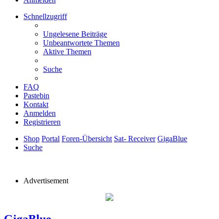
Schnellzugriff
Ungelesene Beiträge
Unbeantwortete Themen
Aktive Themen
Suche
FAQ
Pastebin
Kontakt
Anmelden
Registrieren
Shop
Portal
Foren-Übersicht
Sat- Receiver
GigaBlue
Suche
Advertisement
GigaBlue