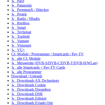
↳ Pace
↳ Panasonic
↳ PremiumX / Hitecker
↳ Protek
↳ Radix / SRadix
↳ Reelbox
↳ Smart
↳ Technisat
↳ Topfield
↳ Vantage
↳ Visionnet
↳ VU+
CI- Module / Programmer / Smartcards / Pay-TV
↳ alle CI- Module
↳ Messgeräte (DVB-S/DVB-C/DVB-T/DVB-H/WLan)
↳ alle Smartcards + Pay-TV Cards
↳ alle Programmer
Download / Uploads
↳ Downloads AX-Technology
↳ Downloads Coship
↳ Downloads Dreambox
↳ Downloads DSR
↳ Downloads Edision
↳ Downloads Eviado One