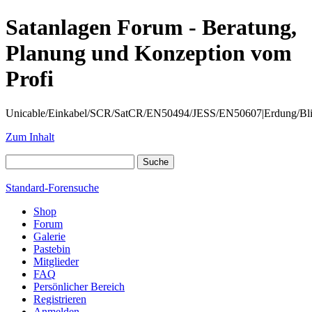
Satanlagen Forum - Beratung,
Planung und Konzeption vom
Profi
Unicable/Einkabel/SCR/SatCR/EN50494/JESS/EN50607|Erdung/Blitzsc
Zum Inhalt
Standard-Forensuche
Shop
Forum
Galerie
Pastebin
Mitglieder
FAQ
Persönlicher Bereich
Registrieren
Anmelden