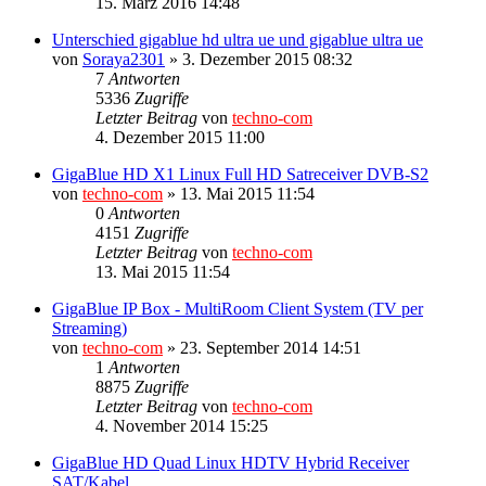
15. März 2016 14:48
Unterschied gigablue hd ultra ue und gigablue ultra ue
von
Soraya2301
»
3. Dezember 2015 08:32
7
Antworten
5336
Zugriffe
Letzter Beitrag
von
techno-com
4. Dezember 2015 11:00
GigaBlue HD X1 Linux Full HD Satreceiver DVB-S2
von
techno-com
»
13. Mai 2015 11:54
0
Antworten
4151
Zugriffe
Letzter Beitrag
von
techno-com
13. Mai 2015 11:54
GigaBlue IP Box - MultiRoom Client System (TV per
Streaming)
von
techno-com
»
23. September 2014 14:51
1
Antworten
8875
Zugriffe
Letzter Beitrag
von
techno-com
4. November 2014 15:25
GigaBlue HD Quad Linux HDTV Hybrid Receiver
SAT/Kabel