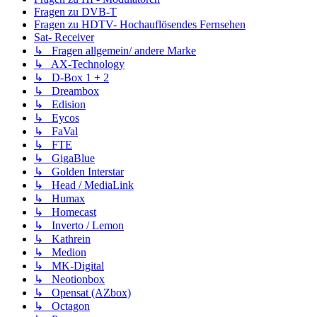
Fragen zu DVB-T
Fragen zu HDTV- Hochauflösendes Fernsehen
Sat- Receiver
↳ Fragen allgemein/ andere Marke
↳ AX-Technology
↳ D-Box 1 + 2
↳ Dreambox
↳ Edision
↳ Eycos
↳ FaVal
↳ FTE
↳ GigaBlue
↳ Golden Interstar
↳ Head / MediaLink
↳ Humax
↳ Homecast
↳ Inverto / Lemon
↳ Kathrein
↳ Medion
↳ MK-Digital
↳ Neotionbox
↳ Opensat (AZbox)
↳ Octagon