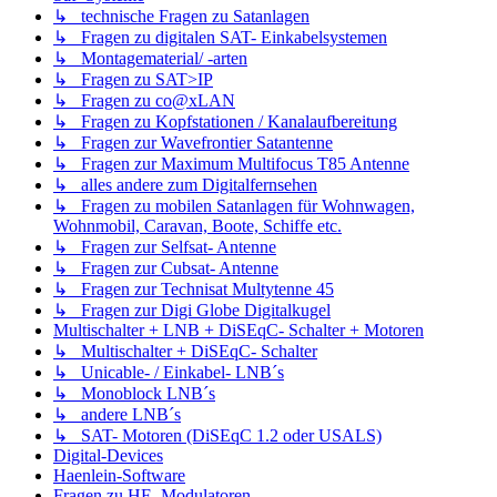
↳ technische Fragen zu Satanlagen
↳ Fragen zu digitalen SAT- Einkabelsystemen
↳ Montagematerial/ -arten
↳ Fragen zu SAT>IP
↳ Fragen zu co@xLAN
↳ Fragen zu Kopfstationen / Kanalaufbereitung
↳ Fragen zur Wavefrontier Satantenne
↳ Fragen zur Maximum Multifocus T85 Antenne
↳ alles andere zum Digitalfernsehen
↳ Fragen zu mobilen Satanlagen für Wohnwagen,
Wohnmobil, Caravan, Boote, Schiffe etc.
↳ Fragen zur Selfsat- Antenne
↳ Fragen zur Cubsat- Antenne
↳ Fragen zur Technisat Multytenne 45
↳ Fragen zur Digi Globe Digitalkugel
Multischalter + LNB + DiSEqC- Schalter + Motoren
↳ Multischalter + DiSEqC- Schalter
↳ Unicable- / Einkabel- LNB´s
↳ Monoblock LNB´s
↳ andere LNB´s
↳ SAT- Motoren (DiSEqC 1.2 oder USALS)
Digital-Devices
Haenlein-Software
Fragen zu HF- Modulatoren