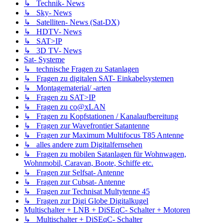
↳ Technik- News
↳ Sky- News
↳ Satelliten- News (Sat-DX)
↳ HDTV- News
↳ SAT>IP
↳ 3D TV- News
Sat- Systeme
↳ technische Fragen zu Satanlagen
↳ Fragen zu digitalen SAT- Einkabelsystemen
↳ Montagematerial/ -arten
↳ Fragen zu SAT>IP
↳ Fragen zu co@xLAN
↳ Fragen zu Kopfstationen / Kanalaufbereitung
↳ Fragen zur Wavefrontier Satantenne
↳ Fragen zur Maximum Multifocus T85 Antenne
↳ alles andere zum Digitalfernsehen
↳ Fragen zu mobilen Satanlagen für Wohnwagen,
Wohnmobil, Caravan, Boote, Schiffe etc.
↳ Fragen zur Selfsat- Antenne
↳ Fragen zur Cubsat- Antenne
↳ Fragen zur Technisat Multytenne 45
↳ Fragen zur Digi Globe Digitalkugel
Multischalter + LNB + DiSEqC- Schalter + Motoren
↳ Multischalter + DiSEqC- Schalter