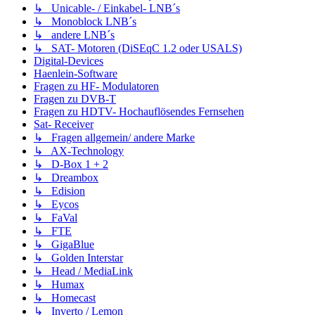
↳ Unicable- / Einkabel- LNB´s
↳ Monoblock LNB´s
↳ andere LNB´s
↳ SAT- Motoren (DiSEqC 1.2 oder USALS)
Digital-Devices
Haenlein-Software
Fragen zu HF- Modulatoren
Fragen zu DVB-T
Fragen zu HDTV- Hochauflösendes Fernsehen
Sat- Receiver
↳ Fragen allgemein/ andere Marke
↳ AX-Technology
↳ D-Box 1 + 2
↳ Dreambox
↳ Edision
↳ Eycos
↳ FaVal
↳ FTE
↳ GigaBlue
↳ Golden Interstar
↳ Head / MediaLink
↳ Humax
↳ Homecast
↳ Inverto / Lemon