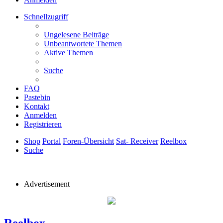
Schnellzugriff
Ungelesene Beiträge
Unbeantwortete Themen
Aktive Themen
Suche
FAQ
Pastebin
Kontakt
Anmelden
Registrieren
Shop
Portal
Foren-Übersicht
Sat- Receiver
Reelbox
Suche
Advertisement
Reelbox