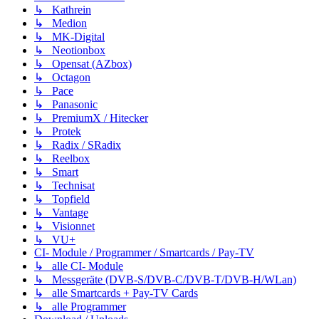
↳ Kathrein
↳ Medion
↳ MK-Digital
↳ Neotionbox
↳ Opensat (AZbox)
↳ Octagon
↳ Pace
↳ Panasonic
↳ PremiumX / Hitecker
↳ Protek
↳ Radix / SRadix
↳ Reelbox
↳ Smart
↳ Technisat
↳ Topfield
↳ Vantage
↳ Visionnet
↳ VU+
CI- Module / Programmer / Smartcards / Pay-TV
↳ alle CI- Module
↳ Messgeräte (DVB-S/DVB-C/DVB-T/DVB-H/WLan)
↳ alle Smartcards + Pay-TV Cards
↳ alle Programmer