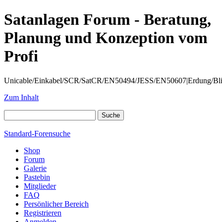
Satanlagen Forum - Beratung,
Planung und Konzeption vom
Profi
Unicable/Einkabel/SCR/SatCR/EN50494/JESS/EN50607|Erdung/Blitzsc
Zum Inhalt
Standard-Forensuche
Shop
Forum
Galerie
Pastebin
Mitglieder
FAQ
Persönlicher Bereich
Registrieren
Anmelden