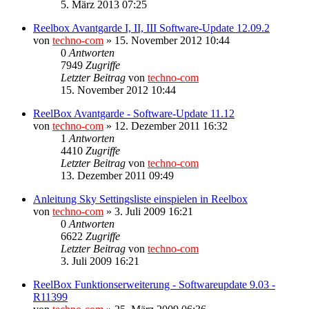
5. März 2013 07:25
Reelbox Avantgarde I, II, III Software-Update 12.09.2
von
techno-com
»
15. November 2012 10:44
0
Antworten
7949
Zugriffe
Letzter Beitrag
von
techno-com
15. November 2012 10:44
ReelBox Avantgarde - Software-Update 11.12
von
techno-com
»
12. Dezember 2011 16:32
1
Antworten
4410
Zugriffe
Letzter Beitrag
von
techno-com
13. Dezember 2011 09:49
Anleitung Sky Settingsliste einspielen in Reelbox
von
techno-com
»
3. Juli 2009 16:21
0
Antworten
6622
Zugriffe
Letzter Beitrag
von
techno-com
3. Juli 2009 16:21
ReelBox Funktionserweiterung - Softwareupdate 9.03 -
R11399