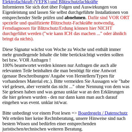
Elektrofachkraft (VEFK) und Blitzschutzfachkräfte
Informieren Sie sich dort über Folgen und Auswirkungen von
Eigenleistung und lassen Sie selbst durchgeführte Installationen von
entsprechender Stelle prüfen und
abnehmen
.
Dafür sind VOR ORT
spezielle und qualifizierte Blitzschutz-Fachkräfte notwendig,
Ferndiagnosen für Blitzschutz/Erdung können hier NICHT
durchgeführt werden ("wie kann ICH das machen ..." oder ähnlich
bringt da nichts).
Diese Signatur wächst von Woche zu Woche und enthält immer
mehr grundlegende Inhalte die bitte berücksichtigt werden sollten
bei bzw. VOR Anfragen !
100% beantwortet werden können nur Anfragen die auch alle
relevanten Teile beinhalten die man benötigt für eine Antwort
(genaue Beschreibungen/ Angabe von Herstellern/Typen für
vorhandenes Material etc.). Bitte vermeiden Sie Aussagen wie "habe
viel gelesen, aber versteht das nicht ..." ohne Nennung von dem was
Sie gelesen haben und was genau unklar war an den Erklärungen
die hier gelesen wurden - den nur dann kann man auch darauf
eingehen was event. unklar ist/war.
Bitte unbedingt vor einem Post lesen =>
Boardregeln / Datenschutz
Wir erteilen hier keine Rechtsberatung, unsere Hinweise sind nach
bestem Wissen und bedürfen einer entsprechenden
juristischen/technischen weiteren Beratung.