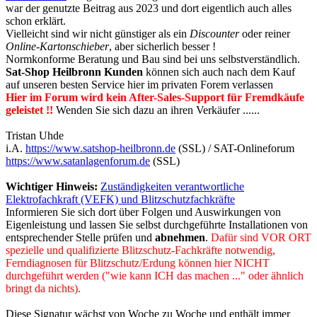
war der genutzte Beitrag aus 2023 und dort eigentlich auch alles
schon erklärt.
Vielleicht sind wir nicht günstiger als ein
Discounter
oder reiner
Online-Kartonschieber
, aber sicherlich besser !
Normkonforme Beratung und Bau sind bei uns selbstverständlich.
Sat-Shop Heilbronn Kunden
können sich auch nach dem Kauf
auf unseren besten Service hier im privaten Forem verlassen
Hier im Forum wird kein After-Sales-Support für Fremdkäufe
geleistet !!
Wenden Sie sich dazu an ihren Verkäufer ......
Tristan Uhde
i.A.
https://www.satshop-heilbronn.de
(SSL) / SAT-Onlineforum
https://www.satanlagenforum.de
(SSL)
Wichtiger Hinweis:
Zuständigkeiten verantwortliche
Elektrofachkraft (VEFK) und Blitzschutzfachkräfte
Informieren Sie sich dort über Folgen und Auswirkungen von
Eigenleistung und lassen Sie selbst durchgeführte Installationen von
entsprechender Stelle prüfen und
abnehmen
.
Dafür sind VOR ORT
spezielle und qualifizierte Blitzschutz-Fachkräfte notwendig,
Ferndiagnosen für Blitzschutz/Erdung können hier NICHT
durchgeführt werden ("wie kann ICH das machen ..." oder ähnlich
bringt da nichts).
Diese Signatur wächst von Woche zu Woche und enthält immer