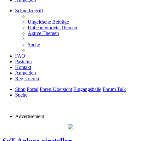
Schnellzugriff
Ungelesene Beiträge
Unbeantwortete Themen
Aktive Themen
Suche
FAQ
Pastebin
Kontakt
Anmelden
Registrieren
Shop
Portal
Foren-Übersicht
Eingangshalle
Forum Talk
Suche
Advertisement
SaT Anlage einstellen