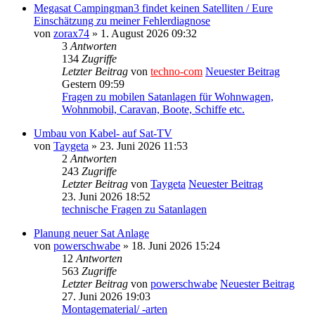
Megasat Campingman3 findet keinen Satelliten / Eure
Einschätzung zu meiner Fehlerdiagnose
von
zorax74
» 1. August 2026 09:32
3
Antworten
134
Zugriffe
Letzter Beitrag
von
techno-com
Neuester Beitrag
Gestern 09:59
Fragen zu mobilen Satanlagen für Wohnwagen,
Wohnmobil, Caravan, Boote, Schiffe etc.
Umbau von Kabel- auf Sat-TV
von
Taygeta
» 23. Juni 2026 11:53
2
Antworten
243
Zugriffe
Letzter Beitrag
von
Taygeta
Neuester Beitrag
23. Juni 2026 18:52
technische Fragen zu Satanlagen
Planung neuer Sat Anlage
von
powerschwabe
» 18. Juni 2026 15:24
12
Antworten
563
Zugriffe
Letzter Beitrag
von
powerschwabe
Neuester Beitrag
27. Juni 2026 19:03
Montagematerial/ -arten