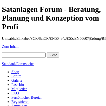
Satanlagen Forum - Beratung,
Planung und Konzeption vom
Profi
Unicable/Einkabel/SCR/SatCR/EN50494/JESS/EN50607|Erdung/Blitzsc
Zum Inhalt
Standard-Forensuche
Shop
Forum
Galerie
Pastebin
Mitglieder
FAQ
Persönlicher Bereich
Registrieren
Anmelden