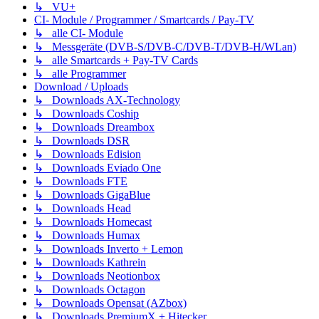
↳ VU+
CI- Module / Programmer / Smartcards / Pay-TV
↳ alle CI- Module
↳ Messgeräte (DVB-S/DVB-C/DVB-T/DVB-H/WLan)
↳ alle Smartcards + Pay-TV Cards
↳ alle Programmer
Download / Uploads
↳ Downloads AX-Technology
↳ Downloads Coship
↳ Downloads Dreambox
↳ Downloads DSR
↳ Downloads Edision
↳ Downloads Eviado One
↳ Downloads FTE
↳ Downloads GigaBlue
↳ Downloads Head
↳ Downloads Homecast
↳ Downloads Humax
↳ Downloads Inverto + Lemon
↳ Downloads Kathrein
↳ Downloads Neotionbox
↳ Downloads Octagon
↳ Downloads Opensat (AZbox)
↳ Downloads PremiumX + Hitecker