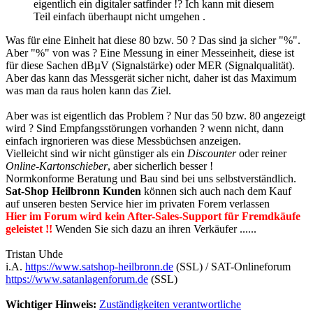
eigentlich ein digitaler satfinder !? Ich kann mit diesem
Teil einfach überhaupt nicht umgehen .
Was für eine Einheit hat diese 80 bzw. 50 ? Das sind ja sicher "%".
Aber "%" von was ? Eine Messung in einer Messeinheit, diese ist
für diese Sachen dBµV (Signalstärke) oder MER (Signalqualität).
Aber das kann das Messgerät sicher nicht, daher ist das Maximum
was man da raus holen kann das Ziel.
Aber was ist eigentlich das Problem ? Nur das 50 bzw. 80 angezeigt
wird ? Sind Empfangsstörungen vorhanden ? wenn nicht, dann
einfach irgnorieren was diese Messbüchsen anzeigen.
Vielleicht sind wir nicht günstiger als ein
Discounter
oder reiner
Online-Kartonschieber
, aber sicherlich besser !
Normkonforme Beratung und Bau sind bei uns selbstverständlich.
Sat-Shop Heilbronn Kunden
können sich auch nach dem Kauf
auf unseren besten Service hier im privaten Forem verlassen
Hier im Forum wird kein After-Sales-Support für Fremdkäufe
geleistet !!
Wenden Sie sich dazu an ihren Verkäufer ......
Tristan Uhde
i.A.
https://www.satshop-heilbronn.de
(SSL) / SAT-Onlineforum
https://www.satanlagenforum.de
(SSL)
Wichtiger Hinweis:
Zuständigkeiten verantwortliche