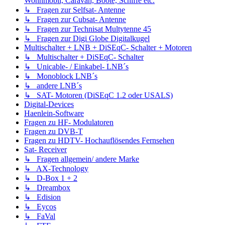
Wohnmobil, Caravan, Boote, Schiffe etc.
↳ Fragen zur Selfsat- Antenne
↳ Fragen zur Cubsat- Antenne
↳ Fragen zur Technisat Multytenne 45
↳ Fragen zur Digi Globe Digitalkugel
Multischalter + LNB + DiSEqC- Schalter + Motoren
↳ Multischalter + DiSEqC- Schalter
↳ Unicable- / Einkabel- LNB´s
↳ Monoblock LNB´s
↳ andere LNB´s
↳ SAT- Motoren (DiSEqC 1.2 oder USALS)
Digital-Devices
Haenlein-Software
Fragen zu HF- Modulatoren
Fragen zu DVB-T
Fragen zu HDTV- Hochauflösendes Fernsehen
Sat- Receiver
↳ Fragen allgemein/ andere Marke
↳ AX-Technology
↳ D-Box 1 + 2
↳ Dreambox
↳ Edision
↳ Eycos
↳ FaVal