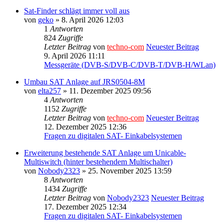
Sat-Finder schlägt immer voll aus
von
geko
» 8. April 2026 12:03
1
Antworten
824
Zugriffe
Letzter Beitrag
von
techno-com
Neuester Beitrag
9. April 2026 11:11
Messgeräte (DVB-S/DVB-C/DVB-T/DVB-H/WLan)
Umbau SAT Anlage auf JRS0504-8M
von
elta257
» 11. Dezember 2025 09:56
4
Antworten
1152
Zugriffe
Letzter Beitrag
von
techno-com
Neuester Beitrag
12. Dezember 2025 12:36
Fragen zu digitalen SAT- Einkabelsystemen
Erweiterung bestehende SAT Anlage um Unicable-
Multiswitch (hinter bestehendem Multischalter)
von
Nobody2323
» 25. November 2025 13:59
8
Antworten
1434
Zugriffe
Letzter Beitrag
von
Nobody2323
Neuester Beitrag
17. Dezember 2025 12:34
Fragen zu digitalen SAT- Einkabelsystemen