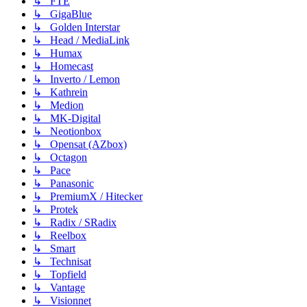
↳ FTE
↳ GigaBlue
↳ Golden Interstar
↳ Head / MediaLink
↳ Humax
↳ Homecast
↳ Inverto / Lemon
↳ Kathrein
↳ Medion
↳ MK-Digital
↳ Neotionbox
↳ Opensat (AZbox)
↳ Octagon
↳ Pace
↳ Panasonic
↳ PremiumX / Hitecker
↳ Protek
↳ Radix / SRadix
↳ Reelbox
↳ Smart
↳ Technisat
↳ Topfield
↳ Vantage
↳ Visionnet