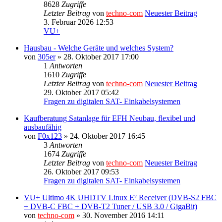
8628
Zugriffe
Letzter Beitrag
von
techno-com
Neuester Beitrag
3. Februar 2026 12:53
VU+
Hausbau - Welche Geräte und welches System?
von
305er
» 28. Oktober 2017 17:00
1
Antworten
1610
Zugriffe
Letzter Beitrag
von
techno-com
Neuester Beitrag
29. Oktober 2017 05:42
Fragen zu digitalen SAT- Einkabelsystemen
Kaufberatung Satanlage für EFH Neubau, flexibel und
ausbaufähig
von
F0x123
» 24. Oktober 2017 16:45
3
Antworten
1674
Zugriffe
Letzter Beitrag
von
techno-com
Neuester Beitrag
26. Oktober 2017 09:53
Fragen zu digitalen SAT- Einkabelsystemen
VU+ Ultimo 4K UHDTV Linux E² Receiver (DVB-S2 FBC
+ DVB-C FBC + DVB-T2 Tuner / USB 3.0 / GigaBit)
von
techno-com
» 30. November 2016 14:11