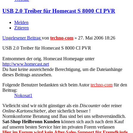
USB 2.0 Treiber für Homecast S 8000 CI PVR
Melden
Zitieren
Ungelesener Beitrag
von
techno-com
»
27. Mai 2006 18:26
USB 2.0 Treiber für Homecast S 8000 CI PVR
Entnommen der orig. Homecast Homepage unter
http://www.homecast.net
Du hast keine ausreichende Berechtigung, um die Dateianhänge
dieses Beitrags anzusehen.
Folgende Benutzer bedankten sich beim Autor
techno-com
für den
Beitrag:
Nokosat1
Vielleicht sind wir nicht günstiger als ein
Discounter
oder reiner
Online-Kartonschieber
, aber sicherlich besser !
Normkonforme Beratung und Bau sind bei uns selbstverständlich.
Sat-Shop Heilbronn Kunden
können sich auch nach dem Kauf
auf unseren besten Service hier im privaten Forem verlassen
Hier im Forum wird kein After-Sales-Support für Fremdkäufe