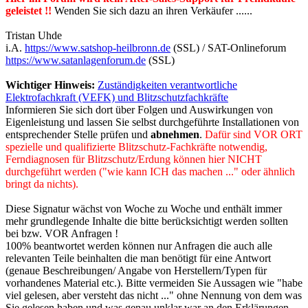
geleistet !!
Wenden Sie sich dazu an ihren Verkäufer ......
Tristan Uhde
i.A.
https://www.satshop-heilbronn.de
(SSL) / SAT-Onlineforum
https://www.satanlagenforum.de
(SSL)
Wichtiger Hinweis:
Zuständigkeiten verantwortliche
Elektrofachkraft (VEFK) und Blitzschutzfachkräfte
Informieren Sie sich dort über Folgen und Auswirkungen von
Eigenleistung und lassen Sie selbst durchgeführte Installationen von
entsprechender Stelle prüfen und
abnehmen
.
Dafür sind VOR ORT
spezielle und qualifizierte Blitzschutz-Fachkräfte notwendig,
Ferndiagnosen für Blitzschutz/Erdung können hier NICHT
durchgeführt werden ("wie kann ICH das machen ..." oder ähnlich
bringt da nichts).
Diese Signatur wächst von Woche zu Woche und enthält immer
mehr grundlegende Inhalte die bitte berücksichtigt werden sollten
bei bzw. VOR Anfragen !
100% beantwortet werden können nur Anfragen die auch alle
relevanten Teile beinhalten die man benötigt für eine Antwort
(genaue Beschreibungen/ Angabe von Herstellern/Typen für
vorhandenes Material etc.). Bitte vermeiden Sie Aussagen wie "habe
viel gelesen, aber versteht das nicht ..." ohne Nennung von dem was
Sie gelesen haben und was genau unklar war an den Erklärungen