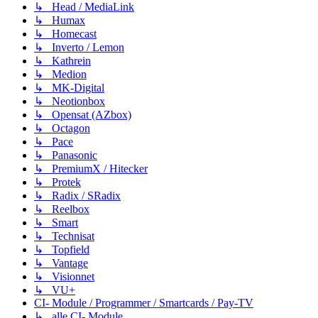
↳ Head / MediaLink
↳ Humax
↳ Homecast
↳ Inverto / Lemon
↳ Kathrein
↳ Medion
↳ MK-Digital
↳ Neotionbox
↳ Opensat (AZbox)
↳ Octagon
↳ Pace
↳ Panasonic
↳ PremiumX / Hitecker
↳ Protek
↳ Radix / SRadix
↳ Reelbox
↳ Smart
↳ Technisat
↳ Topfield
↳ Vantage
↳ Visionnet
↳ VU+
CI- Module / Programmer / Smartcards / Pay-TV
↳ alle CI- Module