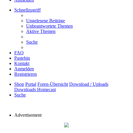
Schnellzugriff
Ungelesene Beiträge
Unbeantwortete Themen
Aktive Themen
Suche
FAQ
Pastebin
Kontakt
Anmelden
Registrieren
Shop
Portal
Foren-Übersicht
Download / Uploads
Downloads Homecast
Suche
Advertisement