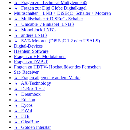
↳ Fragen zur Technisat Multytenne 45
↳ Fragen zur Digi Globe Digitalkugel
Multischalter + LNB + DiSEqC- Schalter + Motoren
↳ Multischalter + DiSEqC- Schalter
↳ Unicable- / Einkabel- LNB´s
↳ Monoblock LNB´s
↳ andere LNB´s
↳ SAT- Motoren (DiSEqC 1.2 oder USALS)
Digital-Devices
Haenlein-Software
Fragen zu HF- Modulatoren
Fragen zu DVB-T
Fragen zu HDTV- Hochauflösendes Fernsehen
Sat- Receiver
↳ Fragen allgemein/ andere Marke
↳ AX-Technology
↳ D-Box 1 + 2
↳ Dreambox
↳ Edision
↳ Eycos
↳ FaVal
↳ FTE
↳ GigaBlue
↳ Golden Interstar