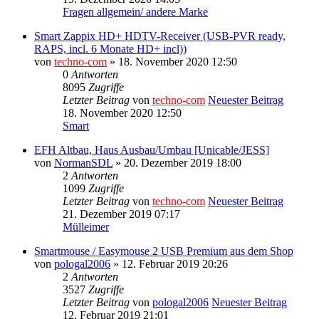
Fragen allgemein/ andere Marke
Smart Zappix HD+ HDTV-Receiver (USB-PVR ready,
RAPS, incl. 6 Monate HD+ incl))
von
techno-com
» 18. November 2020 12:50
0
Antworten
8095
Zugriffe
Letzter Beitrag
von
techno-com
Neuester Beitrag
18. November 2020 12:50
Smart
EFH Altbau, Haus Ausbau/Umbau [Unicable/JESS]
von
NormanSDL
» 20. Dezember 2019 18:00
2
Antworten
1099
Zugriffe
Letzter Beitrag
von
techno-com
Neuester Beitrag
21. Dezember 2019 07:17
Mülleimer
Smartmouse / Easymouse 2 USB Premium aus dem Shop
von
pologal2006
» 12. Februar 2019 20:26
2
Antworten
3527
Zugriffe
Letzter Beitrag
von
pologal2006
Neuester Beitrag
12. Februar 2019 21:01