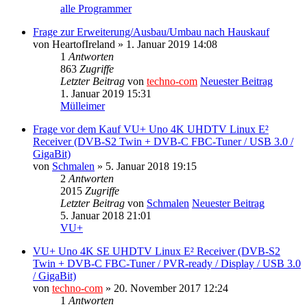
alle Programmer
Frage zur Erweiterung/Ausbau/Umbau nach Hauskauf
von
HeartofIreland
» 1. Januar 2019 14:08
1
Antworten
863
Zugriffe
Letzter Beitrag
von
techno-com
Neuester Beitrag
1. Januar 2019 15:31
Mülleimer
Frage vor dem Kauf VU+ Uno 4K UHDTV Linux E²
Receiver (DVB-S2 Twin + DVB-C FBC-Tuner / USB 3.0 /
GigaBit)
von
Schmalen
» 5. Januar 2018 19:15
2
Antworten
2015
Zugriffe
Letzter Beitrag
von
Schmalen
Neuester Beitrag
5. Januar 2018 21:01
VU+
VU+ Uno 4K SE UHDTV Linux E² Receiver (DVB-S2
Twin + DVB-C FBC-Tuner / PVR-ready / Display / USB 3.0
/ GigaBit)
von
techno-com
» 20. November 2017 12:24
1
Antworten