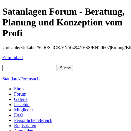
Satanlagen Forum - Beratung,
Planung und Konzeption vom
Profi
Unicable/Einkabel/SCR/SatCR/EN50494/JESS/EN50607|Erdung/Blitzsc
Zum Inhalt
Standard-Forensuche
Shop
Forum
Galerie
Pastebin
Mitglieder
FAQ
Persönlicher Bereich
Registrieren
Anmelden