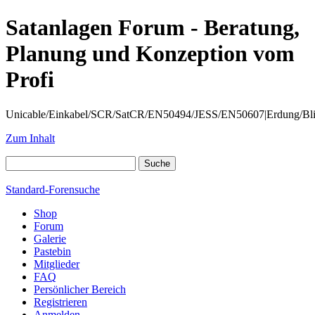
Satanlagen Forum - Beratung,
Planung und Konzeption vom
Profi
Unicable/Einkabel/SCR/SatCR/EN50494/JESS/EN50607|Erdung/Blitzsc
Zum Inhalt
Standard-Forensuche
Shop
Forum
Galerie
Pastebin
Mitglieder
FAQ
Persönlicher Bereich
Registrieren
Anmelden