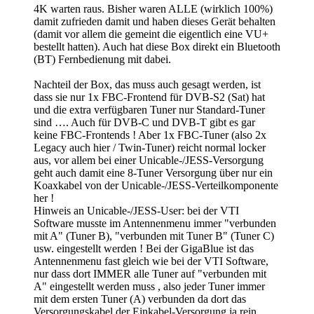
4K warten raus. Bisher waren ALLE (wirklich 100%)
damit zufrieden damit und haben dieses Gerät behalten
(damit vor allem die gemeint die eigentlich eine VU+
bestellt hatten). Auch hat diese Box direkt ein Bluetooth
(BT) Fernbedienung mit dabei.
Nachteil der Box, das muss auch gesagt werden, ist
dass sie nur 1x FBC-Frontend für DVB-S2 (Sat) hat
und die extra verfügbaren Tuner nur Standard-Tuner
sind …. Auch für DVB-C und DVB-T gibt es gar
keine FBC-Frontends ! Aber 1x FBC-Tuner (also 2x
Legacy auch hier / Twin-Tuner) reicht normal locker
aus, vor allem bei einer Unicable-/JESS-Versorgung
geht auch damit eine 8-Tuner Versorgung über nur ein
Koaxkabel von der Unicable-/JESS-Verteilkomponente
her !
Hinweis an Unicable-/JESS-User: bei der VTI
Software musste im Antennenmenu immer "verbunden
mit A" (Tuner B), "verbunden mit Tuner B" (Tuner C)
usw. eingestellt werden ! Bei der GigaBlue ist das
Antennenmenu fast gleich wie bei der VTI Software,
nur dass dort IMMER alle Tuner auf "verbunden mit
A" eingestellt werden muss , also jeder Tuner immer
mit dem ersten Tuner (A) verbunden da dort das
Versorgungskabel der Einkabel-Versorgung ja rein