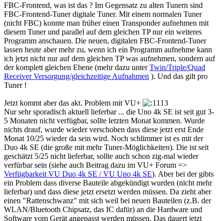
FBC-Frontend, was ist das ? Im Gegensatz zu alten Tunern sind
FBC-Frontend-Tuner digitale Tuner. Mit einem normalen Tuner
(nicht FBC) konnte man früher einen Transponder aufnehmen mit
diesem Tuner und parallel auf dem gleichen TP nur ein weiteres
Programm anschauen. Die neuen, digitalen FBC-Frontend-Tuner
lassen heute aber mehr zu, wenn ich ein Programm aufnehme kann
ich jetzt nicht nur auf dem gleichen TP was aufnehmen, sondern auf
der komplett gleichen Ebene (mehr dazu unter
Twin/Triple/Quad
Receiver Versorgung/gleichzeitige Aufnahmen
). Und das gilt pro
Tuner !
Jetzt kommt aber das akt. Problem mit VU+
Nur sehr sporadisch aktuell lieferbar ... die Uno 4k SE ist seit gut 3-
5 Monaten nicht verfügbar, sollte letzten Monat kommen. Wurde
nichts drauf, wurde wieder verschoben dass diese jetzt erst Ende
Monat 10/25 wieder da sein wird. Noch schlimmer ist es mit der
Duo 4k SE (die große mit mehr Tuner-Möglichkeiten). Die ist seit
geschätzt 5/25 nicht lieferbar, sollte auch schon zig-mal wieder
verfürbar sein (siehe auch Beitrag dazu im VU+ Forum =>
Verfügbarkeit VU Duo 4k SE / VU Uno 4k SE
). Aber bei der gibts
ein Problem dass diverse Bauteile abgekündigt wurden (nicht mehr
lieferbar) und dass diese jetzt ersetzt werden müssen. Da zieht aber
einen "Rattenschwanz" mit sich weil bei neuen Bauteilen (z.B. der
WLAN/Bluetooth Chipsatz, das IC dafür) an die Hardware und
Software vom Gerät angepasst werden müssen. Das dauert jetzt