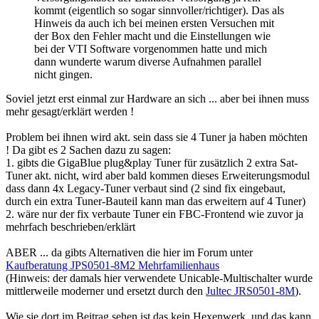
kommt (eigentlich so sogar sinnvoller/richtiger). Das als
Hinweis da auch ich bei meinen ersten Versuchen mit
der Box den Fehler macht und die Einstellungen wie
bei der VTI Software vorgenommen hatte und mich
dann wunderte warum diverse Aufnahmen parallel
nicht gingen.
Soviel jetzt erst einmal zur Hardware an sich ... aber bei ihnen muss
mehr gesagt/erklärt werden !
Problem bei ihnen wird akt. sein dass sie 4 Tuner ja haben möchten
! Da gibt es 2 Sachen dazu zu sagen:
1. gibts die GigaBlue plug&play Tuner für zusätzlich 2 extra Sat-
Tuner akt. nicht, wird aber bald kommen dieses Erweiterungsmodul
dass dann 4x Legacy-Tuner verbaut sind (2 sind fix eingebaut,
durch ein extra Tuner-Bauteil kann man das erweitern auf 4 Tuner)
2. wäre nur der fix verbaute Tuner ein FBC-Frontend wie zuvor ja
mehrfach beschrieben/erklärt
ABER ... da gibts Alternativen die hier im Forum unter
Kaufberatung JPS0501-8M2 Mehrfamilienhaus
(Hinweis: der damals hier verwendete Unicable-Multischalter wurde
mittlerweile moderner und ersetzt durch den
Jultec JRS0501-8M
).
Wie sie dort im Beitrag sehen ist das kein Hexenwerk, und das kann