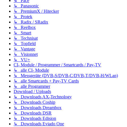
↳ Pace
↳ Panasonic
↳ PremiumX / Hitecker
↳ Protek
↳ Radix / SRadix
↳ Reelbox
↳ Smart
↳ Technisat
↳ Topfield
↳ Vantage
↳ Visionnet
↳ VU+
CI- Module / Programmer / Smartcards / Pay-TV
↳ alle CI- Module
↳ Messgeräte (DVB-S/DVB-C/DVB-T/DVB-H/WLan)
↳ alle Smartcards + Pay-TV Cards
↳ alle Programmer
Download / Uploads
↳ Downloads AX-Technology
↳ Downloads Coship
↳ Downloads Dreambox
↳ Downloads DSR
↳ Downloads Edision
↳ Downloads Eviado One