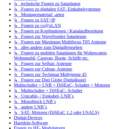
↳ technische Fragen zu Satanlagen
↳ Fragen zu digitalen SAT- Einkabelsystemen
↳ Montagematerial/ -arten
↳ Fragen zu SAT>IP
↳ Fragen zu co@xLAN
↳ Fragen zu Kopfstationen / Kanalaufbereitung
↳ Fragen zur Wavefrontier Satantenne
↳ Fragen zur Maximum Multifocus T85 Antenne
↳ alles andere zum Digitalfernsehen
↳ Fragen zu mobilen Satanlagen für Wohnwagen,
Wohnmobil, Caravan, Boote, Schiffe etc.
↳ Fragen zur Selfsat- Antenne
↳ Fragen zur Cubsat- Antenne
↳ Fragen zur Technisat Multytenne 45
↳ Fragen zur Digi Globe Digitalkugel
Multischalter + LNB + DiSEqC- Schalter + Motoren
↳ Multischalter + DiSEqC- Schalter
↳ Unicable- / Einkabel- LNB´s
↳ Monoblock LNB´s
↳ andere LNB´s
↳ SAT- Motoren (DiSEqC 1.2 oder USALS)
Digital-Devices
Haenlein-Software
Fragen zu HF- Modulatoren