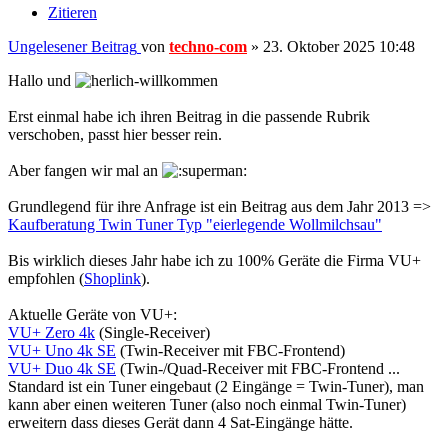
Zitieren
Ungelesener Beitrag
von
techno-com
»
23. Oktober 2025 10:48
Hallo und
Erst einmal habe ich ihren Beitrag in die passende Rubrik
verschoben, passt hier besser rein.
Aber fangen wir mal an
Grundlegend für ihre Anfrage ist ein Beitrag aus dem Jahr 2013 =>
Kaufberatung Twin Tuner Typ "eierlegende Wollmilchsau"
Bis wirklich dieses Jahr habe ich zu 100% Geräte die Firma VU+
empfohlen (
Shoplink
).
Aktuelle Geräte von VU+:
VU+ Zero 4k
(Single-Receiver)
VU+ Uno 4k SE
(Twin-Receiver mit FBC-Frontend)
VU+ Duo 4k SE
(Twin-/Quad-Receiver mit FBC-Frontend ...
Standard ist ein Tuner eingebaut (2 Eingänge = Twin-Tuner), man
kann aber einen weiteren Tuner (also noch einmal Twin-Tuner)
erweitern dass dieses Gerät dann 4 Sat-Eingänge hätte.