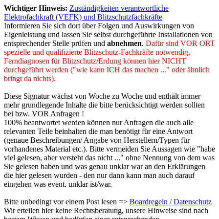
Wichtiger Hinweis:
Zuständigkeiten verantwortliche
Elektrofachkraft (VEFK) und Blitzschutzfachkräfte
Informieren Sie sich dort über Folgen und Auswirkungen von
Eigenleistung und lassen Sie selbst durchgeführte Installationen von
entsprechender Stelle prüfen und
abnehmen
.
Dafür sind VOR ORT
spezielle und qualifizierte Blitzschutz-Fachkräfte notwendig,
Ferndiagnosen für Blitzschutz/Erdung können hier NICHT
durchgeführt werden ("wie kann ICH das machen ..." oder ähnlich
bringt da nichts).
Diese Signatur wächst von Woche zu Woche und enthält immer
mehr grundlegende Inhalte die bitte berücksichtigt werden sollten
bei bzw. VOR Anfragen !
100% beantwortet werden können nur Anfragen die auch alle
relevanten Teile beinhalten die man benötigt für eine Antwort
(genaue Beschreibungen/ Angabe von Herstellern/Typen für
vorhandenes Material etc.). Bitte vermeiden Sie Aussagen wie "habe
viel gelesen, aber versteht das nicht ..." ohne Nennung von dem was
Sie gelesen haben und was genau unklar war an den Erklärungen
die hier gelesen wurden - den nur dann kann man auch darauf
eingehen was event. unklar ist/war.
Bitte unbedingt vor einem Post lesen =>
Boardregeln / Datenschutz
Wir erteilen hier keine Rechtsberatung, unsere Hinweise sind nach