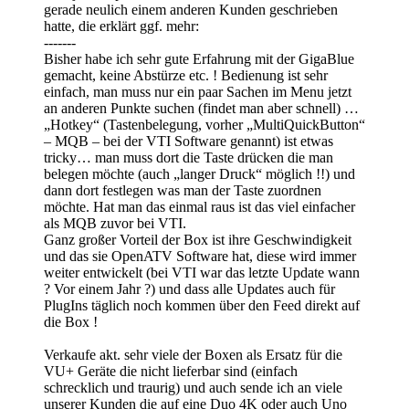
gerade neulich einem anderen Kunden geschrieben
hatte, die erklärt ggf. mehr:
-------
Bisher habe ich sehr gute Erfahrung mit der GigaBlue
gemacht, keine Abstürze etc. ! Bedienung ist sehr
einfach, man muss nur ein paar Sachen im Menu jetzt
an anderen Punkte suchen (findet man aber schnell) …
„Hotkey“ (Tastenbelegung, vorher „MultiQuickButton“
– MQB – bei der VTI Software genannt) ist etwas
tricky… man muss dort die Taste drücken die man
belegen möchte (auch „langer Druck“ möglich !!) und
dann dort festlegen was man der Taste zuordnen
möchte. Hat man das einmal raus ist das viel einfacher
als MQB zuvor bei VTI.
Ganz großer Vorteil der Box ist ihre Geschwindigkeit
und das sie OpenATV Software hat, diese wird immer
weiter entwickelt (bei VTI war das letzte Update wann
? Vor einem Jahr ?) und dass alle Updates auch für
PlugIns täglich noch kommen über den Feed direkt auf
die Box !
Verkaufe akt. sehr viele der Boxen als Ersatz für die
VU+ Geräte die nicht lieferbar sind (einfach
schrecklich und traurig) und auch sende ich an viele
unserer Kunden die auf eine Duo 4K oder auch Uno