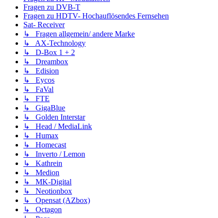
Fragen zu DVB-T
Fragen zu HDTV- Hochauflösendes Fernsehen
Sat- Receiver
↳ Fragen allgemein/ andere Marke
↳ AX-Technology
↳ D-Box 1 + 2
↳ Dreambox
↳ Edision
↳ Eycos
↳ FaVal
↳ FTE
↳ GigaBlue
↳ Golden Interstar
↳ Head / MediaLink
↳ Humax
↳ Homecast
↳ Inverto / Lemon
↳ Kathrein
↳ Medion
↳ MK-Digital
↳ Neotionbox
↳ Opensat (AZbox)
↳ Octagon