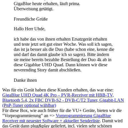
GigaBlue heute erhalten, läuft prima.
Überweisung getätigt.
Freundliche Grüße
Hallo Herr Uhde,
ich habe das von ihnen erhalten Ersatzgerät erhalten
und teste jetzt seit gut einer Woche. Was soll ich sagen,
das ist ja besser als die Duo (habe schon eine, kenne die
und darf das damit glaube ich so sagen). Bitte ändern
sie meine bereits bezahlte Bestellung der Duo 4k ab in
diese Gigablue UHD Quad. Dann können wir diese
neverending Story damit abschließen.
Danke ihnen
Was für ein Gerät haben diese Kunden erhalten, das war eine:
GigaBlue UHD Quad 4K Pro – PVR-Receiver mit HBB-TV,
Bluetooth 5.4, 2x FBC DVB-S2 - DVB-C/T2 Tuner, Gigabit-LAN
(PnP-Tuner optional wählbar)
Für diese Box, wie auch früher für die VU+ Geräte, bieten wir die
"Vorprogrammierung" an =>
Vorprogrammierung GigaBlue
Receiver mit neuester Software + aktueller Senderliste
. Damit wird
das Gerät dann plug&play geliefert, incl. vielen sehr schönen