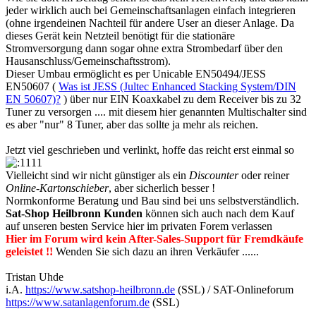
jeder wirklich auch bei Gemeinschaftsanlagen einfach integrieren
(ohne irgendeinen Nachteil für andere User an dieser Anlage. Da
dieses Gerät kein Netzteil benötigt für die stationäre
Stromversorgung dann sogar ohne extra Strombedarf über den
Hausanschluss/Gemeinschaftsstrom).
Dieser Umbau ermöglicht es per Unicable EN50494/JESS
EN50607 (
Was ist JESS (Jultec Enhanced Stacking System/DIN
EN 50607)?
) über nur EIN Koaxkabel zu dem Receiver bis zu 32
Tuner zu versorgen .... mit diesem hier genannten Multischalter sind
es aber "nur" 8 Tuner, aber das sollte ja mehr als reichen.
Jetzt viel geschrieben und verlinkt, hoffe das reicht erst einmal so
Vielleicht sind wir nicht günstiger als ein
Discounter
oder reiner
Online-Kartonschieber
, aber sicherlich besser !
Normkonforme Beratung und Bau sind bei uns selbstverständlich.
Sat-Shop Heilbronn Kunden
können sich auch nach dem Kauf
auf unseren besten Service hier im privaten Forem verlassen
Hier im Forum wird kein After-Sales-Support für Fremdkäufe
geleistet !!
Wenden Sie sich dazu an ihren Verkäufer ......
Tristan Uhde
i.A.
https://www.satshop-heilbronn.de
(SSL) / SAT-Onlineforum
https://www.satanlagenforum.de
(SSL)