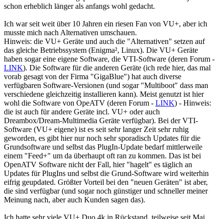
schon erheblich länger als anfangs wohl gedacht.
Ich war seit weit über 10 Jahren ein riesen Fan von VU+, aber ich
musste mich nach Alternativen umschauen.
Hinweis: die VU+ Geräte und auch die "Alternativen" setzen auf
das gleiche Betriebssystem (Enigma², Linux). Die VU+ Geräte
haben sogar eine eigene Software, die VTI-Software (deren Forum -
LINK
). Die Software für die anderen Geräte (ich rede hier, das mal
vorab gesagt von der Firma "GigaBlue") hat auch diverse
verfügbaren Software-Versionen (und sogar "Multiboot" dass man
verschiedene gleichzeitig installieren kann). Meist genutzt ist hier
wohl die Software von OpeATV (deren Forum -
LINK
) - Hinweis:
die ist auch für andere Geräte incl. VU+ oder auch
Dreambox/Dream-Multimedia Geräte verfügbar). Bei der VTI-
Software (VU+ eigene) ist es seit sehr langer Zeit sehr ruhig
geworden, es gibt hier nur noch sehr sporadisch Updates für die
Grundsoftware und selbst das PlugIn-Update bedarf mittlerweile
einem "Feed+" um da überhaupt oft ran zu kommen. Das ist bei
OpenATV Software nicht der Fall, hier "hagelt" es täglich an
Updates für PlugIns und selbst die Grund-Software wird weiterhin
eifrig geupdated. Größter Vorteil bei den "neuen Geräten" ist aber,
die sind verfügbar (und sogar noch günstiger und schneller meiner
Meinung nach, aber auch Kunden sagen das).
Ich hatte sehr viele VU+ Duo 4k in Rückstand, teilweise seit Mai