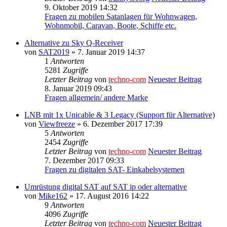
9. Oktober 2019 14:32
Fragen zu mobilen Satanlagen für Wohnwagen,
Wohnmobil, Caravan, Boote, Schiffe etc.
Alternative zu Sky Q-Receiver
von
SAT2019
» 7. Januar 2019 14:37
1
Antworten
5281
Zugriffe
Letzter Beitrag
von
techno-com
Neuester Beitrag
8. Januar 2019 09:43
Fragen allgemein/ andere Marke
LNB mit 1x Unicable & 3 Legacy (Support für Alternative)
von
Viewfreeze
» 6. Dezember 2017 17:39
5
Antworten
2454
Zugriffe
Letzter Beitrag
von
techno-com
Neuester Beitrag
7. Dezember 2017 09:33
Fragen zu digitalen SAT- Einkabelsystemen
Umrüstung digital SAT auf SAT ip oder alternative
von
Mike162
» 17. August 2016 14:22
9
Antworten
4096
Zugriffe
Letzter Beitrag
von
techno-com
Neuester Beitrag