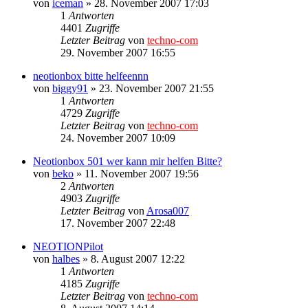
von
iceman
»
28. November 2007 17:03
1
Antworten
4401
Zugriffe
Letzter Beitrag
von
techno-com
29. November 2007 16:55
neotionbox bitte helfeennn
von
biggy91
»
23. November 2007 21:55
1
Antworten
4729
Zugriffe
Letzter Beitrag
von
techno-com
24. November 2007 10:09
Neotionbox 501 wer kann mir helfen Bitte?
von
beko
»
11. November 2007 19:56
2
Antworten
4903
Zugriffe
Letzter Beitrag
von
Arosa007
17. November 2007 22:48
NEOTIONPilot
von
halbes
»
8. August 2007 12:22
1
Antworten
4185
Zugriffe
Letzter Beitrag
von
techno-com