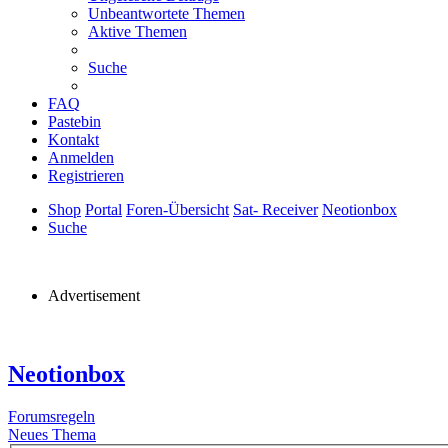
Unbeantwortete Themen
Aktive Themen
Suche
FAQ
Pastebin
Kontakt
Anmelden
Registrieren
Shop
Portal
Foren-Übersicht
Sat- Receiver
Neotionbox
Suche
Advertisement
Neotionbox
Forumsregeln
Neues Thema