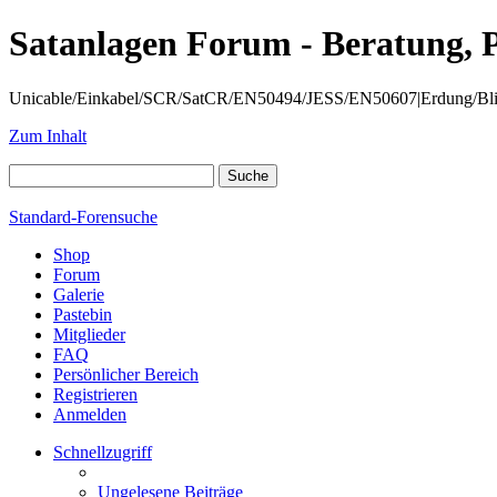
Satanlagen Forum - Beratung, 
Unicable/Einkabel/SCR/SatCR/EN50494/JESS/EN50607|Erdung/Blitzsc
Zum Inhalt
Standard-Forensuche
Shop
Forum
Galerie
Pastebin
Mitglieder
FAQ
Persönlicher Bereich
Registrieren
Anmelden
Schnellzugriff
Ungelesene Beiträge